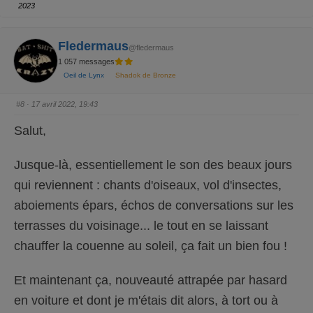
z
z
2023
p
p
o
o
u
u
r
r
u
u
Fledermaus
@fledermaus
n
n
p
p
1 057 messages
o
o
u
u
Oeil de Lynx
Shadok de Bronze
c
c
e
e
d
l
e
e
#8
· 17 avril 2022, 19:43
s
v
c
é
e
.
Salut,
n
d
u
.
Jusque-là, essentiellement le son des beaux jours
qui reviennent : chants d'oiseaux, vol d'insectes,
aboiements épars, échos de conversations sur les
terrasses du voisinage... le tout en se laissant
chauffer la couenne au soleil, ça fait un bien fou !
Et maintenant ça, nouveauté attrapée par hasard
en voiture et dont je m'étais dit alors, à tort ou à