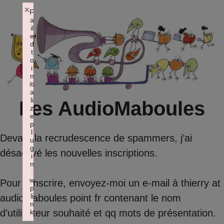
Aller
×
F
a
au
il
contenu
e
d
t
o
i
n
iti
a
li
Les AudioMaboules
z
e
p
l
Devant la recrudescence de spammers, j’ai
u
g
désactivé les nouvelles inscriptions.
i
n
:
w
Pour s’inscrire, envoyez-moi un e-mail à thierry at
p
li
audiomaboules point fr contenant le nom
n
d’utilisateur souhaité et qq mots de présentation.
k
Failed to initialize plugin: wplink