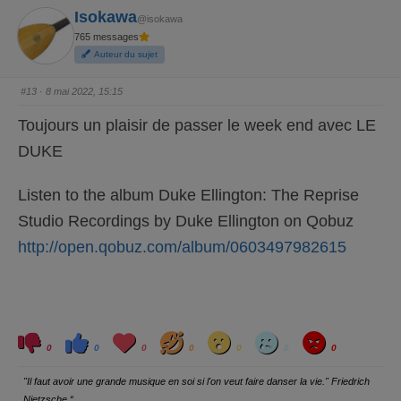
o
o
Isokawa
u
u
@isokawa
c
c
e
e
765 messages
d
l
e
e
Auteur du sujet
s
v
c
é
e
.
#13
· 8 mai 2022, 15:15
n
d
u
Toujours un plaisir de passer le week end avec LE
.
DUKE
Listen to the album Duke Ellington: The Reprise
Studio Recordings by Duke Ellington on Qobuz
http://open.qobuz.com/album/0603497982615
C
C
L
H
W
S
A
l
l
o
a
o
a
n
0
0
0
0
0
0
0
i
i
v
h
w
d
g
q
q
e
a
r
u
u
y
"Il faut avoir une grande musique en soi si l'on veut faire danser la vie." Friedrich
e
e
z
z
Nietzsche “