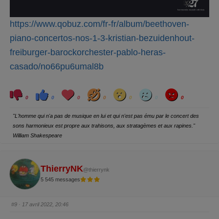
https://www.qobuz.com/fr-fr/album/beethoven-
piano-concertos-nos-1-3-kristian-bezuidenhout-
freiburger-barockorchester-pablo-heras-
casado/no66pu6umal8b
C
C
L
H
W
S
A
l
l
o
a
o
a
n
0
0
0
0
0
0
0
i
i
v
h
w
d
g
q
q
e
a
r
u
u
y
"L'homme qui n'a pas de musique en lui et qui n'est pas ému par le concert des
e
e
z
z
sons harmonieux est propre aux trahisons, aux stratagèmes et aux rapines."
p
p
o
o
William Shakespeare
u
u
r
r
u
u
n
n
p
p
o
o
ThierryNK
@thierrynk
u
u
c
c
5 545 messages
e
e
d
l
e
e
s
v
c
é
#9
· 17 avril 2022, 20:46
e
.
n