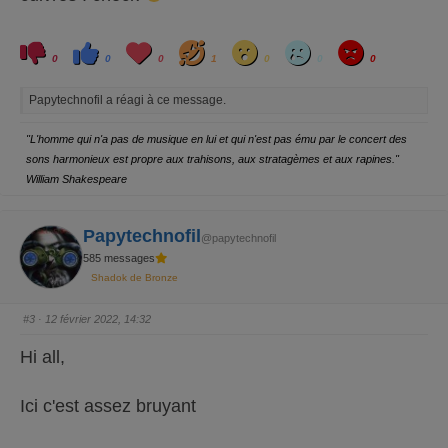
C
C
L
H
W
S
A
l
l
o
a
o
a
n
0
0
0
1
0
0
0
i
i
v
h
w
d
g
q
q
e
a
r
u
u
y
Papytechnofil a réagi à ce message.
e
e
z
z
p
p
o
o
"L'homme qui n'a pas de musique en lui et qui n'est pas ému par le concert des
u
u
r
r
sons harmonieux est propre aux trahisons, aux stratagèmes et aux rapines."
u
u
n
n
William Shakespeare
p
p
o
o
u
u
c
c
e
e
Papytechnofil
@papytechnofil
d
l
e
e
585 messages
s
v
c
é
Shadok de Bronze
e
.
n
d
#3
· 12 février 2022, 14:32
u
.
Hi all,
Ici c'est assez bruyant