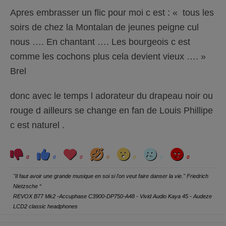
Apres embrasser un flic pour moi c est : « tous les
soirs de chez la Montalan de jeunes peigne cul
nous …. En chantant …. Les bourgeois c est
comme les cochons plus cela devient vieux …. »
Brel
donc avec le temps l adorateur du drapeau noir ou
rouge d ailleurs se change en fan de Louis Phillipe
c est naturel .
C
C
L
H
W
S
A
l
l
o
a
o
a
n
0
0
0
0
0
0
0
i
i
v
h
w
d
g
q
q
e
a
r
u
u
y
"Il faut avoir une grande musique en soi si l'on veut faire danser la vie." Friedrich
e
e
z
z
Nietzsche “
p
p
o
o
REVOX B77 Mk2 -Accuphase C3900-DP750-A48 - Vivid Audio Kaya 45 - Audeze
u
u
r
r
LCD2 classic headphones
u
u
n
n
p
p