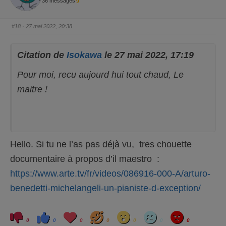
36 messages
r
r
u
u
n
n
p
p
o
o
#18
· 27 mai 2022, 20:38
u
u
c
c
e
e
d
l
e
e
Citation de
Isokawa
le 27 mai 2022, 17:19
s
v
c
é
e
.
Pour moi, recu aujourd hui tout chaud, Le
n
d
u
maitre !
.
Hello. Si tu ne l’as pas déjà vu, tres chouette
documentaire à propos d’il maestro :
https://www.arte.tv/fr/videos/086916-000-A/arturo-
benedetti-michelangeli-un-pianiste-d-exception/
C
C
L
H
W
S
A
l
l
o
a
o
a
n
0
0
0
0
0
0
0
i
i
v
h
w
d
g