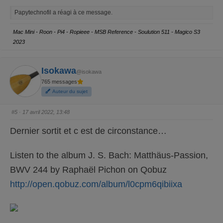
q
q
e
a
r
u
u
y
Papytechnofil a réagi à ce message.
e
e
z
z
p
p
o
o
Mac Mini - Roon - Pi4 - Ropieee - MSB Reference - Soulution 511 - Magico S3
u
u
r
r
2023
u
u
n
n
p
p
o
o
u
u
Isokawa
@isokawa
c
c
e
e
765 messages
d
l
e
e
Auteur du sujet
s
v
c
é
e
.
n
#5
· 17 avril 2022, 13:48
d
u
.
Dernier sortit et c est de circonstance…
Listen to the album J. S. Bach: Matthäus-Passion,
BWV 244 by Raphaël Pichon on Qobuz
http://open.qobuz.com/album/l0cpm6qibiixa