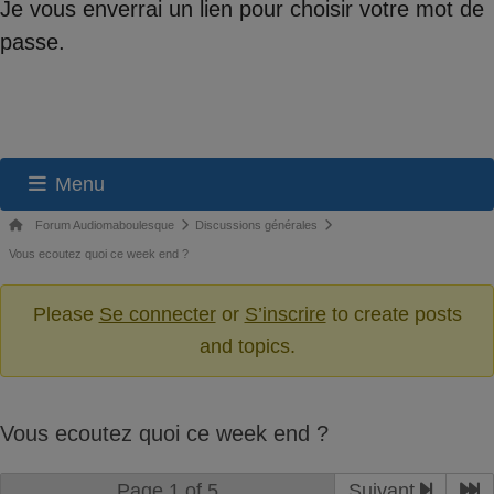
Je vous enverrai un lien pour choisir votre mot de
passe.
Menu
Navigation
Fil
Forum Audiomaboulesque
Discussions générales
du
d’Ariane
Vous ecoutez quoi ce week end ?
du
forum
forum –
Please
Se connecter
or
S’inscrire
to create posts
Vous
and topics.
êtes
ici :
Vous ecoutez quoi ce week end ?
Page 1 of 5
Suivant