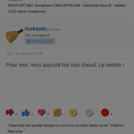
p
p
o
o
REVOX B77 Mk2 -Accuphase C3900-DP750-A48 - Vivid Audio Kaya 45 - Audeze
u
u
r
r
LCD2 classic headphones
u
u
n
n
p
p
o
o
Isokawa
u
u
@isokawa
c
c
e
e
765 messages
d
l
e
e
Auteur du sujet
s
v
c
é
e
.
#14
· 27 mai 2022, 17:19
n
d
u
Pour moi, recu aujourd hui tout chaud, Le maitre !
.
C
C
L
H
W
S
A
l
l
o
a
o
a
n
0
0
0
0
0
0
0
i
i
v
h
w
d
g
q
q
e
a
r
u
u
y
"Il faut avoir une grande musique en soi si l'on veut faire danser la vie." Friedrich
e
e
z
z
Nietzsche “
p
p