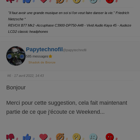
l
l
o
a
o
a
n
0
0
0
0
0
0
0
i
i
v
h
w
d
g
q
q
e
a
r
u
u
y
"Il faut avoir une grande musique en soi si l'on veut faire danser la vie." Friedrich
e
e
z
z
Nietzsche “
p
p
o
o
REVOX B77 Mk2 -Accuphase C3900-DP750-A48 - Vivid Audio Kaya 45 - Audeze
u
u
r
r
LCD2 classic headphones
u
u
n
n
p
p
o
o
Papytechnofil
u
u
@papytechnofil
c
c
e
e
585 messages
d
l
e
e
Shadok de Bronze
s
v
c
é
e
.
#6
· 17 avril 2022, 14:43
n
d
u
Bonjour
.
Merci pour cette suggestion, cela fait maintenant
partie de ce que j'écoute ce Weekend...
C
C
L
H
W
S
A
l
l
o
a
o
a
n
0
0
0
0
0
0
0