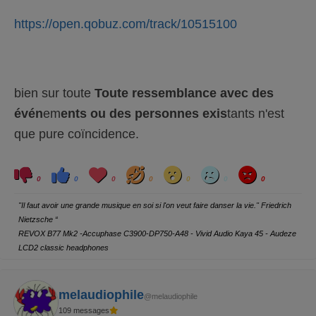
https://open.qobuz.com/track/10515100
bien sur toute
Toute ressemblance avec des
é
v
én
em
en
t
s
ou
des personnes
e
x
is
tants n'est
que pure coïncidence.
C
C
L
H
W
S
A
l
l
o
a
o
a
n
0
0
0
0
0
0
0
i
i
v
h
w
d
g
q
q
e
a
r
u
u
y
"Il faut avoir une grande musique en soi si l'on veut faire danser la vie." Friedrich
e
e
z
z
Nietzsche “
p
p
o
o
REVOX B77 Mk2 -Accuphase C3900-DP750-A48 - Vivid Audio Kaya 45 - Audeze
u
u
r
r
LCD2 classic headphones
u
u
n
n
p
p
o
o
u
u
melaudiophile
c
c
@melaudiophile
e
e
d
l
109 messages