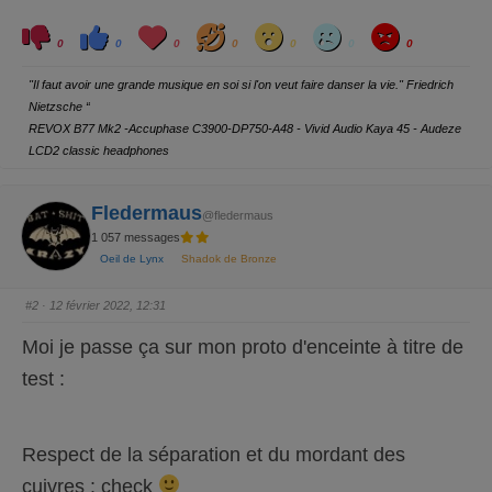
C
C
L
H
W
S
A
l
l
o
a
o
a
n
0
0
0
0
0
0
0
i
i
v
h
w
d
g
q
q
e
a
r
u
u
y
"Il faut avoir une grande musique en soi si l'on veut faire danser la vie." Friedrich
e
e
z
z
Nietzsche “
p
p
o
o
REVOX B77 Mk2 -Accuphase C3900-DP750-A48 - Vivid Audio Kaya 45 - Audeze
u
u
r
r
LCD2 classic headphones
u
u
n
n
p
p
o
o
Fledermaus
u
u
@fledermaus
c
c
e
e
1 057 messages
d
l
e
e
Oeil de Lynx
Shadok de Bronze
s
v
c
é
e
.
#2
· 12 février 2022, 12:31
n
d
u
Moi je passe ça sur mon proto d'enceinte à titre de
.
test :
Respect de la séparation et du mordant des
cuivres : check