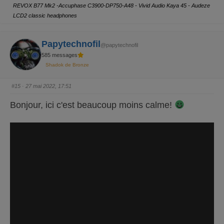
o
o
REVOX B77 Mk2 -Accuphase C3900-DP750-A48 - Vivid Audio Kaya 45 - Audeze
u
u
r
r
LCD2 classic headphones
u
u
n
n
p
p
o
o
Papytechnofil
u
u
@papytechnofil
c
c
e
e
585 messages
d
l
e
e
Shadok de Bronze
s
v
c
é
e
.
#15
· 27 mai 2022, 17:51
n
d
u
Bonjour, ici c'est beaucoup moins calme!
.