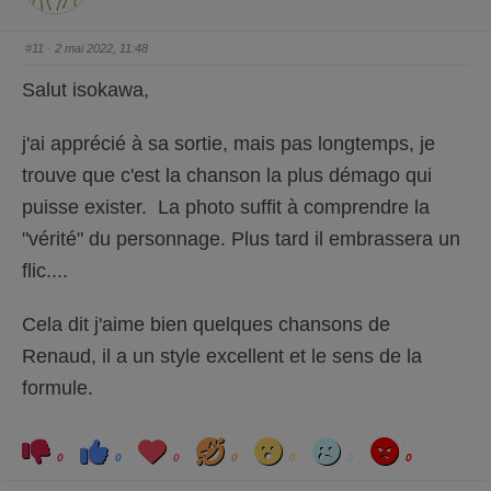
e
e
s
v
c
é
e
.
#11
· 2 mai 2022, 11:48
n
d
u
Salut isokawa,
.
j'ai apprécié à sa sortie, mais pas longtemps, je
trouve que c'est la chanson la plus démago qui
puisse exister. La photo suffit à comprendre la
"vérité" du personnage. Plus tard il embrassera un
flic....
Cela dit j'aime bien quelques chansons de
Renaud, il a un style excellent et le sens de la
formule.
C
C
L
H
W
S
A
l
l
o
a
o
a
n
0
0
0
0
0
0
0
i
i
v
h
w
d
g
q
q
e
a
r
u
u
y