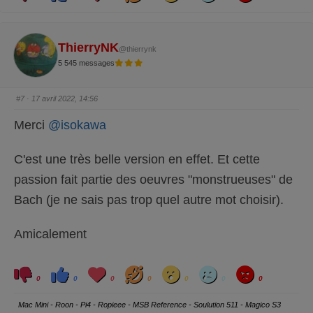
i
i
v
h
w
d
g
q
q
e
a
r
u
u
y
e
e
z
z
p
p
ThierryNK
@thierrynk
o
o
u
u
5 545 messages
r
r
u
u
n
n
p
p
o
o
#7
· 17 avril 2022, 14:56
u
u
c
c
e
e
Merci
@isokawa
d
l
e
e
s
v
c
é
C'est une très belle version en effet. Et cette
e
.
n
d
passion fait partie des oeuvres "monstrueuses" de
u
.
Bach (je ne sais pas trop quel autre mot choisir).
Amicalement
C
C
L
H
W
S
A
l
l
o
a
o
a
n
0
0
0
0
0
0
0
i
i
v
h
w
d
g
q
q
e
a
r
u
u
y
Mac Mini - Roon - Pi4 - Ropieee - MSB Reference - Soulution 511 - Magico S3
e
e