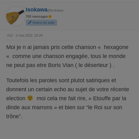
e
e
z
z
Isokawa
p
p
@isokawa
o
o
765 messages
u
u
r
r
Auteur du sujet
u
u
n
n
p
p
o
o
#12
· 2 mai 2022, 19:28
u
u
c
c
e
e
Moi je n ai jamais pris cette chanson « hexagone
d
l
e
e
s
v
« comme une chanson engagée, tous le monde
c
é
e
.
ne peut pas etre Boris Vian ( le déserteur ) .
n
d
u
.
Toutefois les paroles sont plutot satiriques et
donnent un certain echo au sujet de votre récente
election
moi cela me fait rire, « Etouffe par la
dinde aux marrons » et bien sur “le Roi sur son
trône”.