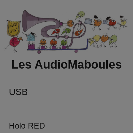
Aller
au
contenu
Les AudioMaboules
USB
Holo RED