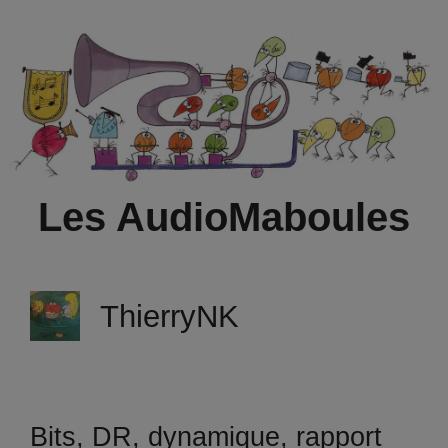
Aller
au
contenu
Les AudioMaboules
ThierryNK
Bits, DR, dynamique, rapport