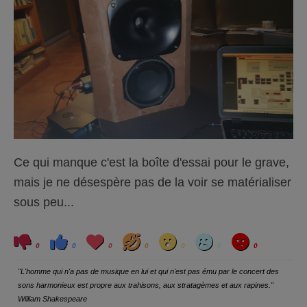
Ce qui manque c'est la boîte d'essai pour le grave,
mais je ne désespère pas de la voir se matérialiser
sous peu...
C
C
L
H
W
S
A
l
l
o
a
o
a
n
0
0
0
0
0
0
0
i
i
v
h
w
d
g
q
q
e
a
r
u
u
y
"L'homme qui n'a pas de musique en lui et qui n'est pas ému par le concert des
e
e
z
z
sons harmonieux est propre aux trahisons, aux stratagèmes et aux rapines."
p
p
o
o
William Shakespeare
u
u