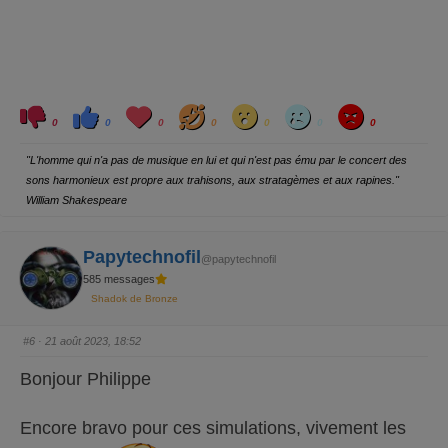
C
C
L
H
W
S
A
l
l
o
a
o
a
n
0
0
0
0
0
0
0
i
i
v
h
w
d
g
q
q
e
a
r
u
u
y
"L'homme qui n'a pas de musique en lui et qui n'est pas ému par le concert des
e
e
z
z
sons harmonieux est propre aux trahisons, aux stratagèmes et aux rapines."
p
p
o
o
William Shakespeare
u
u
r
r
u
u
n
n
p
p
Papytechnofil
@papytechnofil
o
o
u
u
585 messages
c
c
e
e
Shadok de Bronze
d
l
e
e
s
v
c
é
#6
· 21 août 2023, 18:52
e
.
n
d
Bonjour Philippe
u
.
Encore bravo pour ces simulations, vivement les