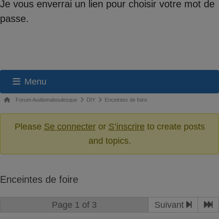
Je vous enverrai un lien pour choisir votre mot de
passe.
Menu
Navigation
Fil
Forum Audiomaboulesque
DIY
Enceintes de foire
du
d’Ariane
du
Please
Se connecter
or
S’inscrire
to create posts
forum
forum –
and topics.
Vous
êtes
ici :
Enceintes de foire
Page 1 of 3
Suivant