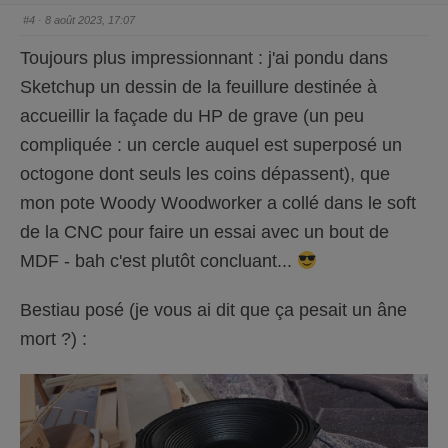
e
.
n
#4
· 8 août 2023, 17:07
d
u
.
Toujours plus impressionnant : j'ai pondu dans
Sketchup un dessin de la feuillure destinée à
accueillir la façade du HP de grave (un peu
compliquée : un cercle auquel est superposé un
octogone dont seuls les coins dépassent), que
mon pote Woody Woodworker a collé dans le soft
de la CNC pour faire un essai avec un bout de
MDF - bah c'est plutôt concluant...
Bestiau posé (je vous ai dit que ça pesait un âne
mort ?) :