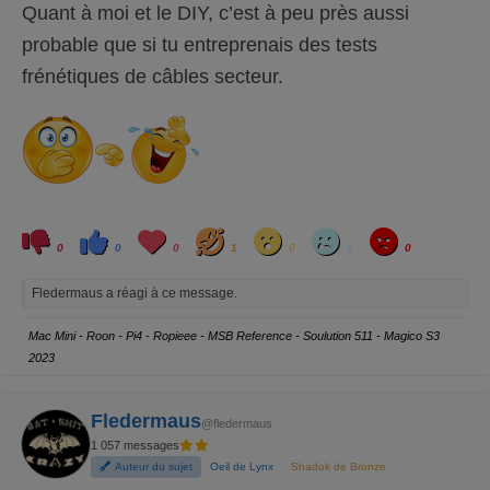
Quant à moi et le DIY, c’est à peu près aussi
probable que si tu entreprenais des tests
frénétiques de câbles secteur.
C
C
L
H
W
S
A
l
l
o
a
o
a
n
0
0
0
1
0
0
0
i
i
v
h
w
d
g
q
q
e
a
r
u
u
y
Fledermaus a réagi à ce message.
e
e
z
z
p
p
o
o
Mac Mini - Roon - Pi4 - Ropieee - MSB Reference - Soulution 511 - Magico S3
u
u
r
r
2023
u
u
n
n
p
p
o
o
u
u
Fledermaus
@fledermaus
c
c
e
e
1 057 messages
d
l
e
e
Auteur du sujet
Oeil de Lynx
Shadok de Bronze
s
v
c
é