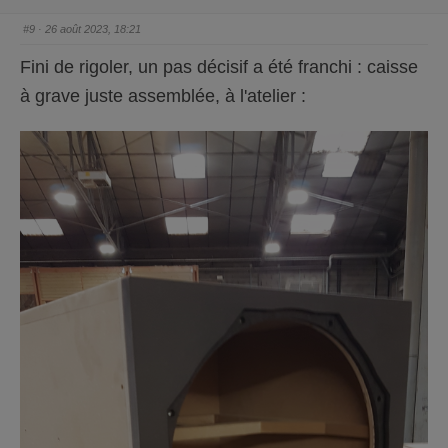
n
n
p
p
o
o
#9
· 26 août 2023, 18:21
u
u
c
c
e
e
Fini de rigoler, un pas décisif a été franchi : caisse
d
l
e
e
s
v
à grave juste assemblée, à l'atelier :
c
é
e
.
n
d
u
.