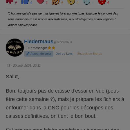
l
l
o
a
o
a
n
0
0
0
0
0
0
0
i
i
v
h
w
d
g
q
q
e
a
r
u
u
y
"L'homme qui n'a pas de musique en lui et qui n'est pas ému par le concert des
e
e
z
z
sons harmonieux est propre aux trahisons, aux stratagèmes et aux rapines."
p
p
o
o
William Shakespeare
u
u
r
r
u
u
n
n
p
p
Fledermaus
@fledermaus
o
o
u
u
1 057 messages
c
c
e
e
Auteur du sujet
Oeil de Lynx
Shadok de Bronze
d
l
e
e
s
v
c
é
#5
· 20 août 2023, 22:11
e
.
n
d
Salut,
u
.
Bon, toujours pas de caisse d'essai en vue (peut-
être cette semaine ?), mais je prépare les fichiers à
enfourner dans la CNC pour les découpes des
caisses définitives, on tient le bon bout.