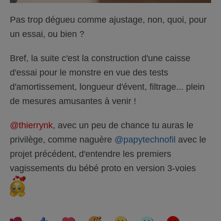
Pas trop dégueu comme ajustage, non, quoi, pour
un essai, ou bien ?
Bref, la suite c'est la construction d'une caisse
d'essai pour le monstre en vue des tests
d'amortissement, longueur d'évent, filtrage... plein
de mesures amusantes à venir !
@thierrynk
, avec un peu de chance tu auras le
privilège, comme naguère
@papytechnofil
avec le
projet précédent, d'entendre les premiers
vagissements du bébé proto en version 3-voies
C
C
L
H
W
S
A