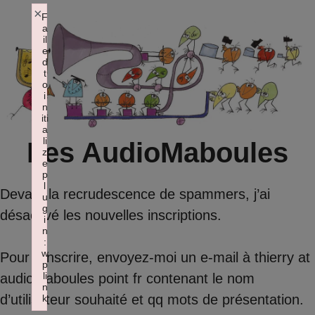
Aller
×
F
a
au
il
contenu
e
d
t
o
i
n
iti
a
li
Les AudioMaboules
z
e
p
l
Devant la recrudescence de spammers, j’ai
u
g
désactivé les nouvelles inscriptions.
i
n
:
w
Pour s’inscrire, envoyez-moi un e-mail à thierry at
p
li
audiomaboules point fr contenant le nom
n
d’utilisateur souhaité et qq mots de présentation.
k
Failed to initialize plugin: wplink