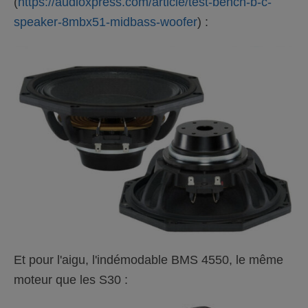
(
https://audioxpress.com/article/test-bench-b-c-
speaker-8mbx51-midbass-woofer
) :
Et pour l'aigu, l'indémodable BMS 4550, le même
moteur que les S30 :