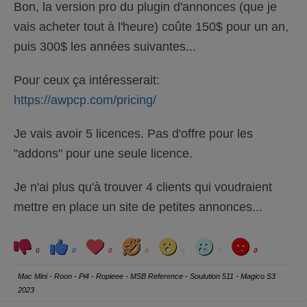
Bon, la version pro du plugin d'annonces (que je
vais acheter tout à l'heure) coûte 150$ pour un an,
puis 300$ les années suivantes...
Pour ceux ça intéresserait:
https://awpcp.com/pricing/
Je vais avoir 5 licences. Pas d'offre pour les
"addons" pour une seule licence.
Je n'ai plus qu'à trouver 4 clients qui voudraient
mettre en place un site de petites annonces...
C
C
L
H
W
S
A
l
l
o
a
o
a
n
0
0
0
0
0
0
0
i
i
v
h
w
d
g
q
q
e
a
r
u
u
y
Mac Mini - Roon - Pi4 - Ropieee - MSB Reference - Soulution 511 - Magico S3
e
e
z
z
2023
p
p
o
o