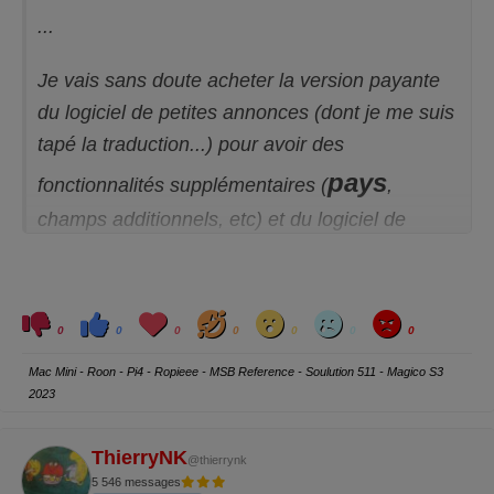
...
Je vais sans doute acheter la version payante
du logiciel de petites annonces (dont je me suis
tapé la traduction...) pour avoir des
pays
fonctionnalités supplémentaires (
,
champs additionnels, etc) et du logiciel de
"Membership" indispensable pour pouvoir noter
les vendeurs.
C
C
L
H
W
S
A
l
l
o
a
o
a
n
0
0
0
0
0
0
0
...
i
i
v
h
w
d
g
q
q
e
a
r
u
u
y
Mac Mini - Roon - Pi4 - Ropieee - MSB Reference - Soulution 511 - Magico S3
e
e
z
z
2023
p
p
o
o
u
u
r
r
u
u
ThierryNK
@thierrynk
n
n
p
p
5 546 messages
o
o