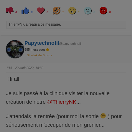
C
C
L
H
W
S
A
l
l
o
a
o
a
n
0
0
0
1
0
0
0
i
i
v
h
w
d
g
q
q
e
a
r
u
u
y
ThierryNK a réagi à ce message.
e
e
z
z
p
p
o
o
u
u
r
r
Papytechnofil
@papytechnofil
u
u
n
n
585 messages
p
p
o
o
Shadok de Bronze
u
u
c
c
e
e
d
l
#16
· 22 août 2022, 18:32
e
e
s
v
c
é
Hi all
e
.
n
d
u
Je suis passé à la clinique visiter la nouvelle
.
création de notre
@ThierryNK
...
J'attendais la rentrée (pour moi la sortie
) pour
sérieusement m'occuper de mon grenier...