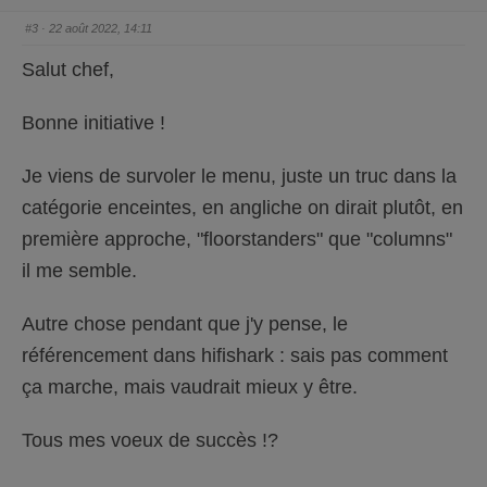
p
p
o
o
#3
· 22 août 2022, 14:11
u
u
c
c
e
e
Salut chef,
d
l
e
e
s
v
c
é
Bonne initiative !
e
.
n
d
u
.
Je viens de survoler le menu, juste un truc dans la
catégorie enceintes, en angliche on dirait plutôt, en
première approche, "floorstanders" que "columns"
il me semble.
Autre chose pendant que j'y pense, le
référencement dans hifishark : sais pas comment
ça marche, mais vaudrait mieux y être.
Tous mes voeux de succès !?