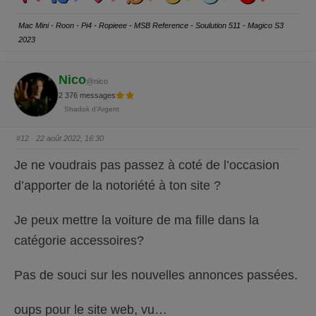
i
i
v
h
w
d
g
q
q
e
a
r
u
u
y
Mac Mini - Roon - Pi4 - Ropieee - MSB Reference - Soulution 511 - Magico S3
e
e
z
z
2023
p
p
o
o
u
u
r
r
u
u
Nico
@nico
n
n
p
p
2 376 messages
o
o
u
u
Shadok d'Argent
c
c
e
e
d
l
e
e
#12
· 22 août 2022, 16:30
s
v
c
é
e
.
Je ne voudrais pas passez à coté de l’occasion
n
d
d’apporter de la notoriété à ton site ?
u
.
Je peux mettre la voiture de ma fille dans la
catégorie accessoires?
Pas de souci sur les nouvelles annonces passées.
oups pour le site web, vu…