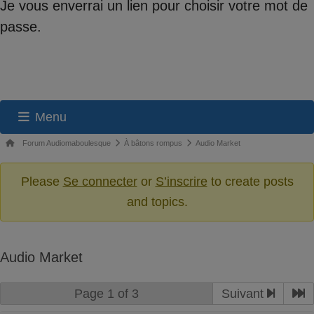
Je vous enverrai un lien pour choisir votre mot de
passe.
Menu
Navigation
Fil
Forum Audiomaboulesque
À bâtons rompus
Audio Market
du
d’Ariane
du
Please
Se connecter
or
S’inscrire
to create posts
forum
forum –
and topics.
Vous
êtes
ici :
Audio Market
Page 1 of 3
Suivant