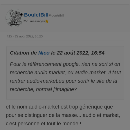
n
n
p
p
o
o
u
u
BouletBill
c
c
@bouletbill
e
e
d
l
275 messages
e
e
s
v
c
é
e
.
#15
· 22 août 2022, 18:25
n
d
u
.
Citation de
Nico
le 22 août 2022, 16:54
Pour le référencement google, rien ne sort si on
recherche audio market, ou audio-market. Il faut
rentrer audio-market.eu pour sortir le site de la
recherche, normal j’imagine?
et le nom audio-market est trop générique que
pour se distinguer de la masse... audio et market,
c'est personne et tout le monde !