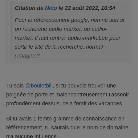
e
.
n
Citation de
Nico
le 22 août 2022, 16:54
d
u
.
Pour le référencement google, rien ne sort si
on recherche audio market, ou audio-
market. Il faut rentrer audio-market.eu pour
sortir le site de la recherche, normal
j’imagine?
et le nom audio-market est trop générique que
pour se distinguer de la masse... audio et
Tu sais
@bouletbill
, si tu pouvais trouver une
market, c'est personne et tout le monde !
poignée de porte et malencontreusement t'asseoir
profondément dessus, cela ferait des vacances.
Si tu avais 1 femto gramme de connaissance en
référencement, tu saurais que le nom de domaine
n'a aucune influence.