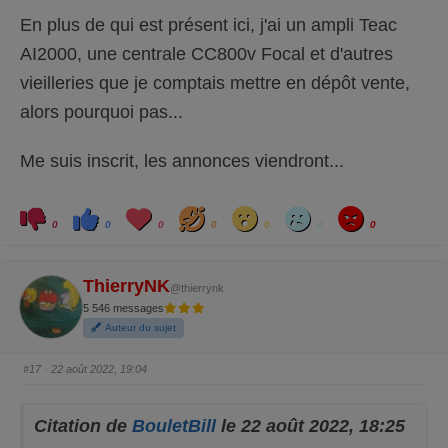
En plus de qui est présent ici, j'ai un ampli Teac
AI2000, une centrale CC800v Focal et d'autres
vieilleries que je comptais mettre en dépôt vente,
alors pourquoi pas...
Me suis inscrit, les annonces viendront...
C
C
L
H
W
S
A
l
l
o
a
o
a
n
0
0
0
0
0
0
0
i
i
v
h
w
d
g
q
q
e
a
r
u
u
y
e
e
z
z
ThierryNK
p
p
@thierrynk
o
o
5 546 messages
u
u
r
r
Auteur du sujet
u
u
n
n
p
p
o
o
#17
· 22 août 2022, 19:04
u
u
c
c
e
e
d
l
e
e
Citation de
BouletBill
le 22 août 2022, 18:25
s
v
c
é