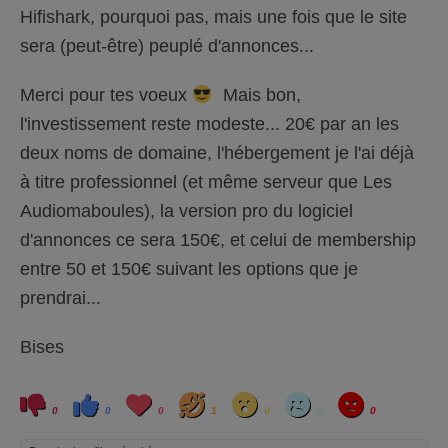
Hifishark, pourquoi pas, mais une fois que le site
sera (peut-être) peuplé d'annonces...
Merci pour tes voeux
Mais bon,
l'investissement reste modeste... 20€ par an les
deux noms de domaine, l'hébergement je l'ai déjà
à titre professionnel (et même serveur que Les
Audiomaboules), la version pro du logiciel
d'annonces ce sera 150€, et celui de membership
entre 50 et 150€ suivant les options que je
prendrai...
Bises
C
C
L
H
W
S
A
l
l
o
a
o
a
n
0
0
0
1
0
0
0
i
i
v
h
w
d
g
q
q
e
a
r
u
u
y