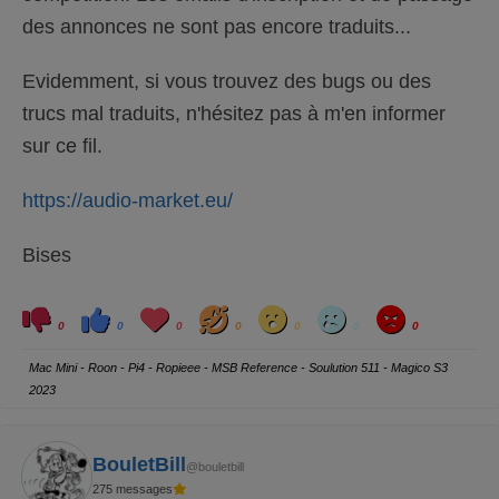
des annonces ne sont pas encore traduits...
Evidemment, si vous trouvez des bugs ou des
trucs mal traduits, n'hésitez pas à m'en informer
sur ce fil.
https://audio-market.eu/
Bises
C
C
L
H
W
S
A
l
l
o
a
o
a
n
0
0
0
0
0
0
0
i
i
v
h
w
d
g
q
q
e
a
r
u
u
y
Mac Mini - Roon - Pi4 - Ropieee - MSB Reference - Soulution 511 - Magico S3
e
e
z
z
2023
p
p
o
o
u
u
r
r
u
u
n
n
BouletBill
@bouletbill
p
p
o
o
275 messages
u
u