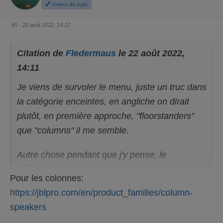
u
u
Auteur du sujet
c
c
e
e
d
l
e
e
#5
· 22 août 2022, 14:17
s
v
c
é
e
.
n
d
Citation de
Fledermaus
le 22 août 2022,
u
.
14:11
Je viens de survoler le menu, juste un truc dans
la catégorie enceintes, en angliche on dirait
plutôt, en première approche, "floorstanders"
que "columns" il me semble.
Autre chose pendant que j'y pense, le
référencement dans hifishark : sais pas
Pour les colonnes:
comment ça marche, mais vaudrait mieux y
https://jblpro.com/en/product_families/column-
être.
speakers
Tous mes voeux de succès !