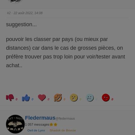
c
c
e
e
d
l
e
e
#2
· 22 août 2022, 14:08
s
v
c
é
e
.
suggestion...
n
d
u
.
pouvoir les classer par pays (ou mieux par
distances) car dans le cas de grosses pièces, on
préfère trouver pas trop loin pour voir/tester avant
achat..
C
C
L
H
W
S
A
l
l
o
a
o
a
n
0
0
0
0
0
0
0
i
i
v
h
w
d
g
q
q
e
a
r
u
u
y
e
e
z
z
Fledermaus
p
p
@fledermaus
o
o
1 057 messages
u
u
r
r
Oeil de Lynx
Shadok de Bronze
u
u
n
n