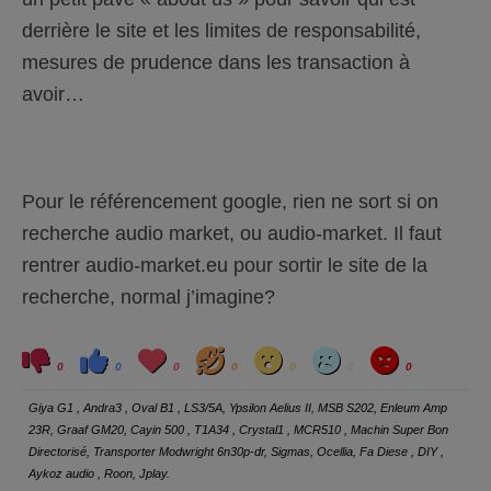
derrière le site et les limites de responsabilité,
mesures de prudence dans les transaction à
avoir…
Pour le référencement google, rien ne sort si on
recherche audio market, ou audio-market. Il faut
rentrer audio-market.eu pour sortir le site de la
recherche, normal j’imagine?
C
C
L
H
W
S
A
l
l
o
a
o
a
n
0
0
0
0
0
0
0
i
i
v
h
w
d
g
q
q
e
a
r
u
u
y
Giya G1 , Andra3 , Oval B1 , LS3/5A, Ypsilon Aelius II, MSB S202, Enleum Amp
e
e
z
z
23R, Graaf GM20, Cayin 500 , T1A34 , Crystal1 , MCR510 , Machin Super Bon
p
p
o
o
Directorisé, Transporter Modwright 6n30p-dr, Sigmas, Ocellia, Fa Diese , DIY ,
u
u
r
r
Aykoz audio , Roon, Jplay.
u
u