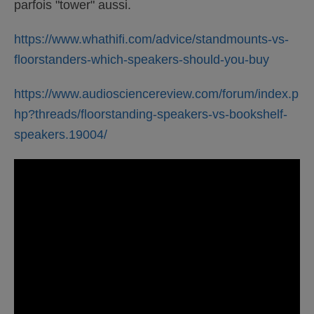
parfois "tower" aussi.
https://www.whathifi.com/advice/standmounts-vs-
floorstanders-which-speakers-should-you-buy
https://www.audiosciencereview.com/forum/index.p
hp?threads/floorstanding-speakers-vs-bookshelf-
speakers.19004/