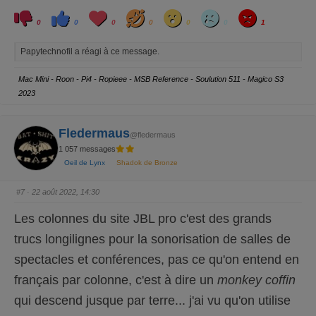
C
C
L
H
W
S
A
l
l
o
a
o
a
n
0
0
0
0
0
0
1
i
i
v
h
w
d
g
q
q
e
a
r
u
u
y
Papytechnofil a réagi à ce message.
e
e
z
z
p
p
o
o
Mac Mini - Roon - Pi4 - Ropieee - MSB Reference - Soulution 511 - Magico S3
u
u
r
r
2023
u
u
n
n
p
p
o
o
u
u
Fledermaus
@fledermaus
c
c
e
e
1 057 messages
d
l
e
e
Oeil de Lynx
Shadok de Bronze
s
v
c
é
e
.
n
#7
· 22 août 2022, 14:30
d
u
.
Les colonnes du site JBL pro c'est des grands
trucs longilignes pour la sonorisation de salles de
spectacles et conférences, pas ce qu'on entend en
français par colonne, c'est à dire un
monkey coffin
qui descend jusque par terre... j'ai vu qu'on utilise