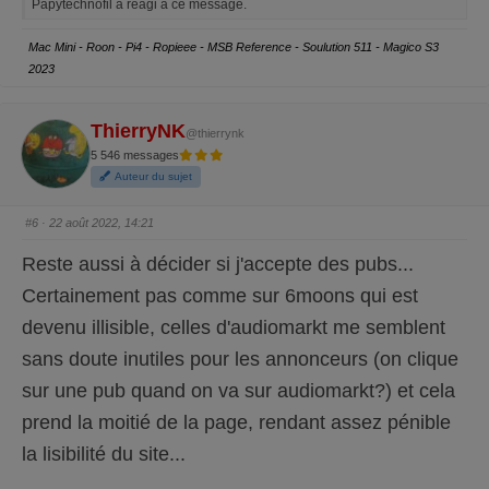
Papytechnofil a réagi à ce message.
e
e
z
z
p
p
o
o
Mac Mini - Roon - Pi4 - Ropieee - MSB Reference - Soulution 511 - Magico S3
u
u
r
r
2023
u
u
n
n
p
p
o
o
u
u
ThierryNK
@thierrynk
c
c
e
e
5 546 messages
d
l
e
e
Auteur du sujet
s
v
c
é
e
.
n
#6
· 22 août 2022, 14:21
d
u
.
Reste aussi à décider si j'accepte des pubs...
Certainement pas comme sur 6moons qui est
devenu illisible, celles d'audiomarkt me semblent
sans doute inutiles pour les annonceurs (on clique
sur une pub quand on va sur audiomarkt?) et cela
prend la moitié de la page, rendant assez pénible
la lisibilité du site...