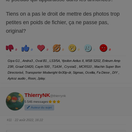
Tiens on a pas le droit de mettre des photos trop
petites en poids de fichier, ça ne passe pas,
original?
C
C
L
H
W
S
A
l
l
o
a
o
a
n
0
0
0
0
0
0
0
i
i
v
h
w
d
g
q
q
e
a
r
u
u
y
Giya G1 , Andra3 , Oval B1 , LS3/5A, Ypsilon Aelius II, MSB S202, Enleum Amp
e
e
z
z
23R, Graaf GM20, Cayin 500 , T1A34 , Crystal1 , MCR510 , Machin Super Bon
p
p
o
o
Directorisé, Transporter Modwright 6n30p-dr, Sigmas, Ocellia, Fa Diese , DIY ,
u
u
r
r
Aykoz audio , Roon, Jplay.
u
u
n
n
p
p
o
o
ThierryNK
u
u
@thierrynk
c
c
e
e
5 546 messages
d
l
e
e
Auteur du sujet
s
v
c
é
e
.
#11
· 22 août 2022, 16:22
n
d
u
.