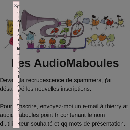
Aller
×
F
a
au
il
contenu
e
d
t
o
i
n
iti
a
li
Les AudioMaboules
z
e
p
l
Devant la recrudescence de spammers, j’ai
u
g
désactivé les nouvelles inscriptions.
i
n
:
w
Pour s’inscrire, envoyez-moi un e-mail à thierry at
p
li
audiomaboules point fr contenant le nom
n
d’utilisateur souhaité et qq mots de présentation.
k
Failed to initialize plugin: wplink