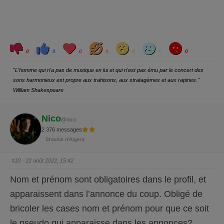
C
C
L
H
W
S
A
l
l
o
a
o
a
n
0
0
0
0
0
0
0
i
i
v
h
w
d
g
q
q
e
a
r
u
u
y
"L'homme qui n'a pas de musique en lui et qui n'est pas ému par le concert des
e
e
z
z
sons harmonieux est propre aux trahisons, aux stratagèmes et aux rapines."
p
p
o
o
William Shakespeare
u
u
r
r
u
u
n
n
p
p
Nico
@nico
o
o
u
u
2 376 messages
c
c
e
e
Shadok d'Argent
d
l
e
e
s
v
c
é
#10
· 22 août 2022, 15:42
e
.
n
d
Nom et prénom sont obligatoires dans le profil, et
u
.
apparaissent dans l’annonce du coup. Obligé de
bricoler les cases nom et prénom pour que ce soit
le pseudo qui apparaisse dans les annonces?