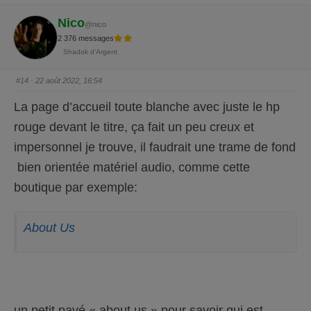
u
u
r
r
u
u
Nico
@nico
n
n
p
p
2 376 messages
o
o
u
u
Shadok d'Argent
c
c
e
e
d
l
e
e
#14
· 22 août 2022, 16:54
s
v
c
é
e
.
La page d’accueil toute blanche avec juste le hp
n
d
rouge devant le titre, ça fait un peu creux et
u
.
impersonnel je trouve, il faudrait une trame de fond
bien orientée matériel audio, comme cette
boutique par exemple:
About Us
un petit pavé « about us » pour savoir qui est