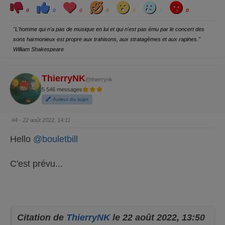
C
C
L
H
W
S
A
l
l
o
a
o
a
n
0
0
0
0
0
0
0
i
i
v
h
w
d
g
q
q
e
a
r
u
u
y
"L'homme qui n'a pas de musique en lui et qui n'est pas ému par le concert des
e
e
z
z
sons harmonieux est propre aux trahisons, aux stratagèmes et aux rapines."
p
p
o
o
William Shakespeare
u
u
r
r
u
u
n
n
p
p
ThierryNK
@thierrynk
o
o
u
u
5 546 messages
c
c
e
e
Auteur du sujet
d
l
e
e
s
v
c
é
#4
· 22 août 2022, 14:11
e
.
n
d
Hello
@bouletbill
u
.
C'est prévu...
Citation de
ThierryNK
le 22 août 2022, 13:50