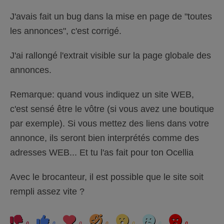
J'avais fait un bug dans la mise en page de "toutes
les annonces", c'est corrigé.
J'ai rallongé l'extrait visible sur la page globale des
annonces.
Remarque: quand vous indiquez un site WEB,
c'est sensé être le vôtre (si vous avez une boutique
par exemple). Si vous mettez des liens dans votre
annonce, ils seront bien interprétés comme des
adresses WEB... Et tu l'as fait pour ton Ocellia
Avec le brocanteur, il est possible que le site soit
rempli assez vite ?
C
C
L
H
W
S
A
l
l
o
a
o
a
n
0
0
0
0
0
0
0