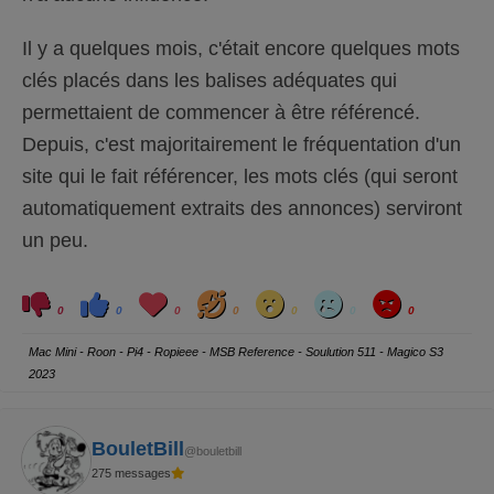
Il y a quelques mois, c'était encore quelques mots
clés placés dans les balises adéquates qui
permettaient de commencer à être référencé.
Depuis, c'est majoritairement le fréquentation d'un
site qui le fait référencer, les mots clés (qui seront
automatiquement extraits des annonces) serviront
un peu.
C
C
L
H
W
S
A
l
l
o
a
o
a
n
0
0
0
0
0
0
0
i
i
v
h
w
d
g
q
q
e
a
r
u
u
y
Mac Mini - Roon - Pi4 - Ropieee - MSB Reference - Soulution 511 - Magico S3
e
e
z
z
2023
p
p
o
o
u
u
r
r
u
u
n
n
BouletBill
@bouletbill
p
p
o
o
275 messages
u
u
c
c