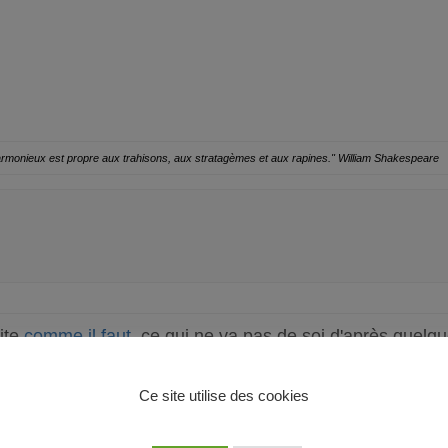
harmonieux est propre aux trahisons, aux stratagèmes et aux rapines."
William Shakespeare
ite
comme il faut
, ce qui ne va pas de soi d'après quel
Ce site utilise des cookies