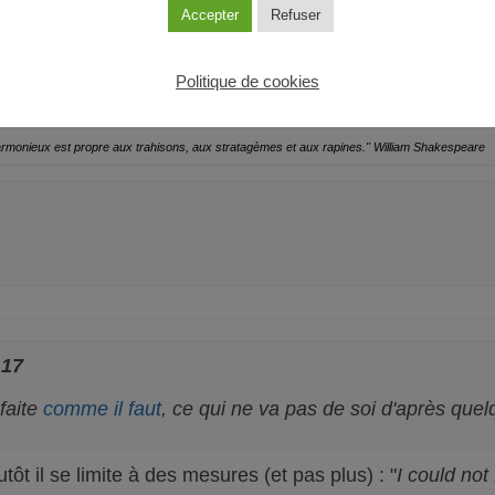
Accepter
Refuser
Politique de cookies
harmonieux est propre aux trahisons, aux stratagèmes et aux rapines."
William Shakespeare
:17
faite
comme il faut
, ce qui ne va pas de soi d'après qu
tôt il se limite à des mesures (et pas plus) : "
I could no