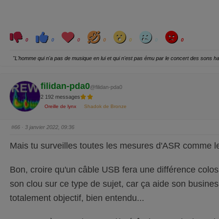
.
C
C
L
H
W
S
A
l
l
o
a
o
a
n
0
0
0
0
0
0
0
i
i
v
h
w
d
g
q
q
e
a
r
u
u
y
"L'homme qui n'a pas de musique en lui et qui n'est pas ému par le concert des sons 
e
e
z
z
p
p
o
o
u
u
filidan-pda0
r
r
@filidan-pda0
u
u
2 192 messages
n
n
p
p
Oreille de lynx
Shadok de Bronze
o
o
u
u
c
c
e
e
#66
· 3 janvier 2022, 09:36
d
l
e
e
s
v
Mais tu surveilles toutes les mesures d'ASR comme le l
c
é
e
.
n
d
Bon, croire qu'un câble USB fera une différence colos
u
.
son clou sur ce type de sujet, car ça aide son business 
totalement objectif, bien entendu...