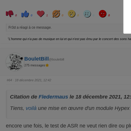
C
C
L
H
W
S
A
l
l
o
a
o
a
n
0
0
1
0
0
0
0
i
i
v
h
w
d
g
q
q
e
a
r
u
u
y
Fr3d a réagi à ce message.
e
e
z
z
p
p
o
o
"L'homme qui n'a pas de musique en lui et qui n'est pas ému par le concert des sons 
u
u
r
r
u
u
n
n
p
p
o
o
BouletBill
@bouletbill
u
u
c
c
275 messages
e
e
d
l
e
e
s
v
c
é
#64
· 18 décembre 2021, 12:42
e
.
n
d
u
.
Citation de
Fledermaus
le 18 décembre 2021, 12
Tiens,
voilà
une mise en œuvre d'un module Hypex 
encore une fois, le test de ASR ne veut rien dire ou plu