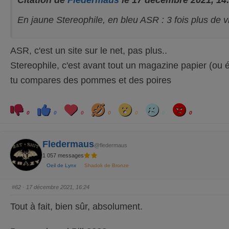
En jaune Stereophile, en bleu ASR : 3 fois plus de vi
ASR, c'est un site sur le net, pas plus..
Stereophile, c'est avant tout un magazine papier (ou
tu compares des pommes et des poires
C
C
L
H
W
S
A
l
l
o
a
o
a
n
0
0
0
0
0
0
0
i
i
v
h
w
d
g
q
q
e
a
r
u
u
y
e
e
z
z
Fledermaus
p
p
@fledermaus
o
o
1 057 messages
u
u
r
r
Oeil de Lynx
Shadok de Bronze
u
u
n
n
p
p
o
o
#62
· 17 décembre 2021, 16:24
u
u
c
c
e
e
Tout à fait, bien sûr, absolument.
d
l
e
e
s
v
c
é