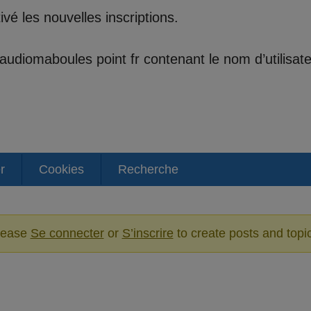
é les nouvelles inscriptions.
t audiomaboules point fr contenant le nom d’utilisa
r
Cookies
Recherche
lease
Se connecter
or
S’inscrire
to create posts and topi