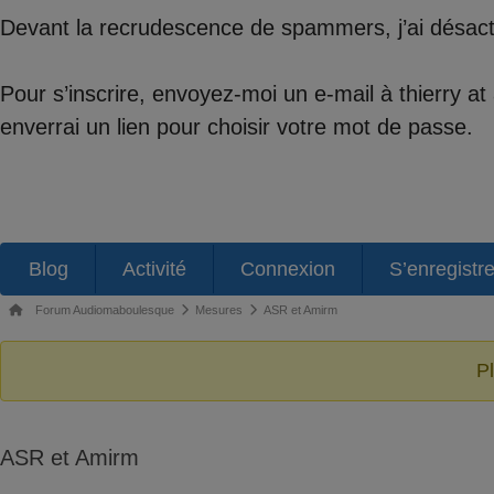
Devant la recrudescence de spammers, j’ai désactiv
Pour s’inscrire, envoyez-moi un e-mail à thierry a
enverrai un lien pour choisir votre mot de passe.
Navigation
Blog
Activité
Connexion
S’enregistre
du
Fil
Forum Audiomaboulesque
Mesures
ASR et Amirm
forum
d’Ariane
du
P
forum –
Vous
ASR et Amirm
êtes
ici :