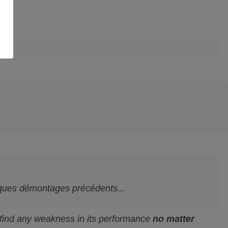
elques démontages précédents...
t find any weakness in its performance
no matter