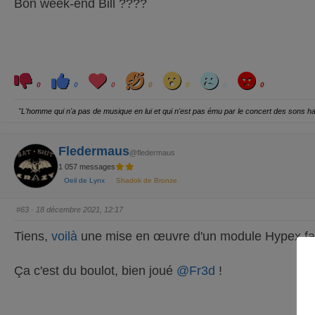
Bon week-end Bill ????
e
.
n
d
u
.
C
C
L
H
W
S
A
l
l
o
a
o
a
n
0
0
0
0
0
0
0
i
i
v
h
w
d
g
q
q
e
a
r
u
u
y
"L'homme qui n'a pas de musique en lui et qui n'est pas ému par le concert des sons 
e
e
z
z
p
p
o
o
u
u
Fledermaus
r
r
@fledermaus
u
u
1 057 messages
n
n
p
p
Oeil de Lynx
Shadok de Bronze
o
o
u
u
c
c
e
e
#63
· 18 décembre 2021, 12:17
d
l
e
e
s
v
Tiens,
voilà
une mise en œuvre d'un module Hypex fa
c
é
e
.
n
d
Ça c'est du boulot, bien joué
@Fr3d
!
u
.