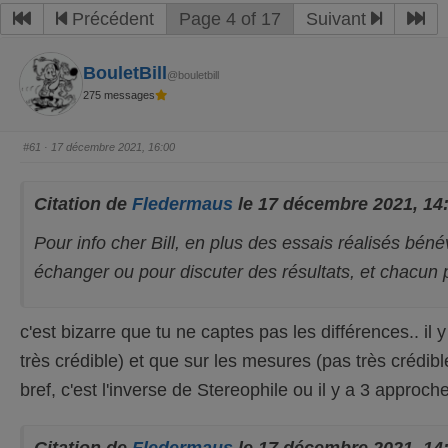
Précédent
Page 4 of 17
Suivant
BouletBill
@bouletbill
275 messages
#61
· 17 décembre 2021, 16:00
Citation de
Fledermaus
le 17 décembre 2021, 14
Pour info cher Bill, en plus des essais réalisés bén
échanger ou pour discuter des résultats, et chacun p
c'est bizarre que tu ne captes pas les différences.. il
très crédible) et que sur les mesures (pas très crédibl
bref, c'est l'inverse de Stereophile ou il y a 3 appro
Citation de
Fledermaus
le 17 décembre 2021, 14