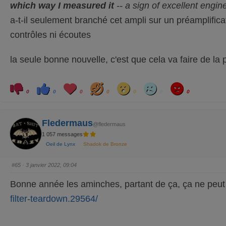
which way I measured it
-- a sign of excellent engin
a-t-il seulement branché cet ampli sur un préamplificate
contrôles ni écoutes
la seule bonne nouvelle, c'est que cela va faire de 
C
C
L
H
W
S
A
l
l
o
a
o
a
n
0
0
0
0
0
0
0
i
i
v
h
w
d
g
q
q
e
a
r
u
u
y
e
e
z
z
Fledermaus
p
p
@fledermaus
o
o
1 057 messages
u
u
r
r
Oeil de Lynx
Shadok de Bronze
u
u
n
n
p
p
o
o
#65
· 3 janvier 2022, 09:04
u
u
c
c
e
e
Bonne année les aminches, partant de ça, ça ne peut q
d
l
e
e
s
v
filter-teardown.29564/
c
é
e
.
n
d
u