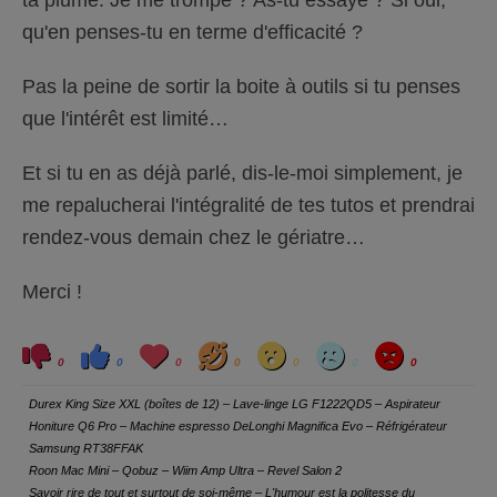
ta plume. Je me trompe ? As-tu essayé ? Si oui,
qu'en penses-tu en terme d'efficacité ?
Pas la peine de sortir la boite à outils si tu penses
que l'intérêt est limité…
Et si tu en as déjà parlé, dis-le-moi simplement, je
me repalucherai l'intégralité de tes tutos et prendrai
rendez-vous demain chez le gériatre…
Merci !
C
C
L
H
W
S
A
l
l
o
a
o
a
n
0
0
0
0
0
0
0
i
i
v
h
w
d
g
q
q
e
a
r
u
u
y
Durex King Size XXL (boîtes de 12) – Lave-linge LG F1222QD5 – Aspirateur
e
e
z
z
Honiture Q6 Pro – Machine espresso DeLonghi Magnifica Evo – Réfrigérateur
p
p
o
o
Samsung RT38FFAK
u
u
r
r
Roon Mac Mini – Qobuz – Wiim Amp Ultra – Revel Salon 2
u
u
Savoir rire de tout et surtout de soi-même – L'humour est la politesse du
n
n