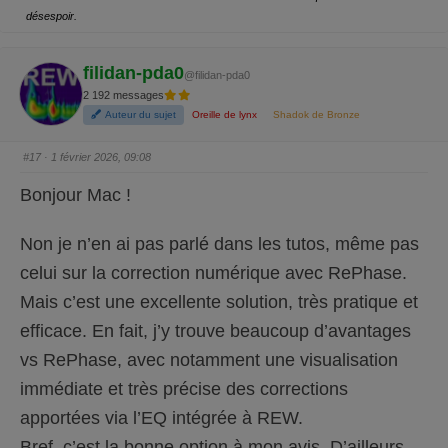
p
p
désespoir.
o
o
u
u
c
c
e
e
d
l
filidan-pda0
e
e
@filidan-pda0
s
v
2 192 messages
c
é
e
.
Auteur du sujet
Oreille de lynx
Shadok de Bronze
n
d
u
.
#17
· 1 février 2026, 09:08
Bonjour Mac !
Non je n’en ai pas parlé dans les tutos, même pas
celui sur la correction numérique avec RePhase.
Mais c’est une excellente solution, très pratique et
efficace. En fait, j’y trouve beaucoup d’avantages
vs RePhase, avec notamment une visualisation
immédiate et très précise des corrections
apportées via l’EQ intégrée à REW.
Bref, c’est la bonne option à mon avis. D’ailleurs,