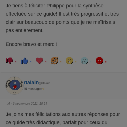
e
e
Je tiens à féliciter Philippe pour la synthèse
d
l
e
e
s
v
effectuée sur ce guide! Il est très progressif et très
c
é
e
.
clair sur beaucoup de points que je ne maîtrisais
n
d
u
pas entièrement.
.
Encore bravo et merci!
C
C
L
H
W
S
A
l
l
o
a
o
a
n
0
0
0
0
0
0
0
i
i
v
h
w
d
g
q
q
e
a
r
u
u
y
e
e
z
z
p
p
rtalain
@rtalain
o
o
u
u
45 messages
r
r
u
u
n
n
p
p
o
o
#6
· 6 septembre 2021, 18:29
u
u
c
c
e
e
Je joins mes félicitations aux autres réponses pour
d
l
e
e
s
v
ce guide très didactique, parfait pour ceux qui
c
é
e
.