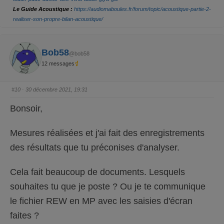
u
u
Le Guide Acoustique :
https://audiomaboules.fr/forum/topic/acoustique-partie-2-
n
n
p
p
realiser-son-propre-bilan-acoustique/
o
o
u
u
c
c
e
e
d
l
e
e
Bob58
s
v
@bob58
c
é
12 messages
e
.
n
d
u
.
#10
· 30 décembre 2021, 19:31
Bonsoir,
Mesures réalisées et j'ai fait des enregistrements
des résultats que tu préconises d'analyser.
Cela fait beaucoup de documents. Lesquels
souhaites tu que je poste ? Ou je te communique
le fichier REW en MP avec les saisies d'écran
faites ?