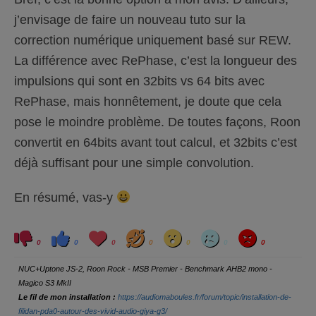
j’envisage de faire un nouveau tuto sur la
correction numérique uniquement basé sur REW.
La différence avec RePhase, c’est la longueur des
impulsions qui sont en 32bits vs 64 bits avec
RePhase, mais honnêtement, je doute que cela
pose le moindre problème. De toutes façons, Roon
convertit en 64bits avant tout calcul, et 32bits c’est
déjà suffisant pour une simple convolution.
En résumé, vas-y
C
C
L
H
W
S
A
l
l
o
a
o
a
n
0
0
0
0
0
0
0
i
i
v
h
w
d
g
q
q
e
a
r
u
u
y
NUC+Uptone JS-2, Roon Rock - MSB Premier - Benchmark AHB2 mono -
e
e
z
z
Magico S3 MkII
p
p
o
o
Le fil de mon installation :
https://audiomaboules.fr/forum/topic/installation-de-
u
u
r
r
filidan-pda0-autour-des-vivid-audio-giya-g3/