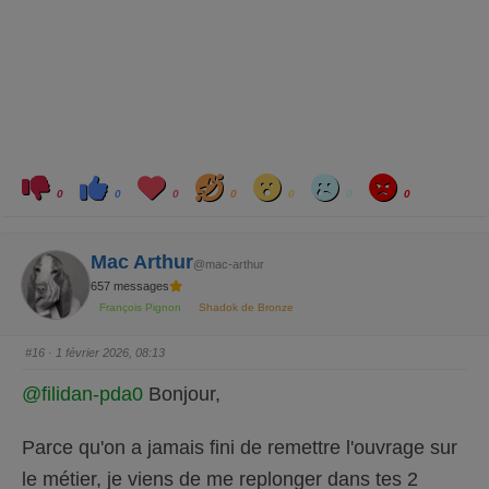
C
C
L
H
W
S
A
l
l
o
a
o
a
n
0
0
0
0
0
0
0
i
i
v
h
w
d
g
q
q
e
a
r
u
u
y
e
e
z
z
Mac Arthur
p
p
@mac-arthur
o
o
657 messages
u
u
r
r
François Pignon
Shadok de Bronze
u
u
n
n
p
p
o
o
#16
· 1 février 2026, 08:13
u
u
c
c
e
e
@filidan-pda0
Bonjour,
d
l
e
e
s
v
c
é
Parce qu'on a jamais fini de remettre l'ouvrage sur
e
.
n
d
le métier, je viens de me replonger dans tes 2
u