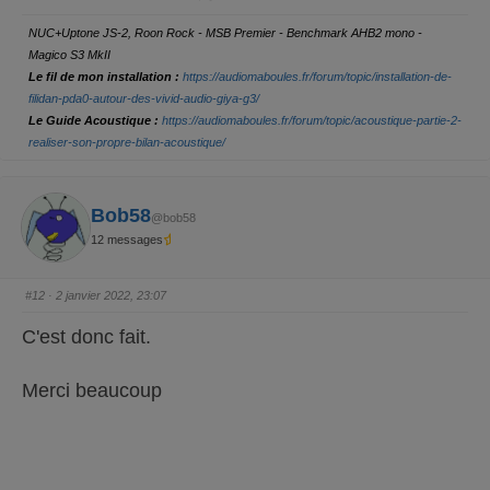
i
i
v
h
w
d
g
q
q
e
a
r
u
u
y
NUC+Uptone JS-2, Roon Rock - MSB Premier - Benchmark AHB2 mono -
e
e
z
z
Magico S3 MkII
p
p
o
o
Le fil de mon installation :
https://audiomaboules.fr/forum/topic/installation-de-
u
u
r
r
filidan-pda0-autour-des-vivid-audio-giya-g3/
u
u
Le Guide Acoustique :
https://audiomaboules.fr/forum/topic/acoustique-partie-2-
n
n
p
p
realiser-son-propre-bilan-acoustique/
o
o
u
u
c
c
e
e
d
l
e
e
Bob58
s
v
@bob58
c
é
12 messages
e
.
n
d
u
.
#12
· 2 janvier 2022, 23:07
C'est donc fait.
Merci beaucoup