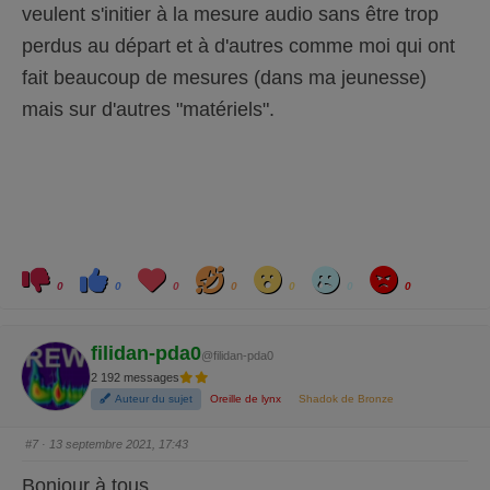
veulent s'initier à la mesure audio sans être trop
n
d
u
perdus au départ et à d'autres comme moi qui ont
.
fait beaucoup de mesures (dans ma jeunesse)
mais sur d'autres "matériels".
C
C
L
H
W
S
A
l
l
o
a
o
a
n
0
0
0
0
0
0
0
i
i
v
h
w
d
g
q
q
e
a
r
u
u
y
e
e
z
z
filidan-pda0
p
p
@filidan-pda0
o
o
2 192 messages
u
u
r
r
Auteur du sujet
Oreille de lynx
Shadok de Bronze
u
u
n
n
p
p
o
o
#7
· 13 septembre 2021, 17:43
u
u
c
c
e
e
Bonjour à tous,
d
l