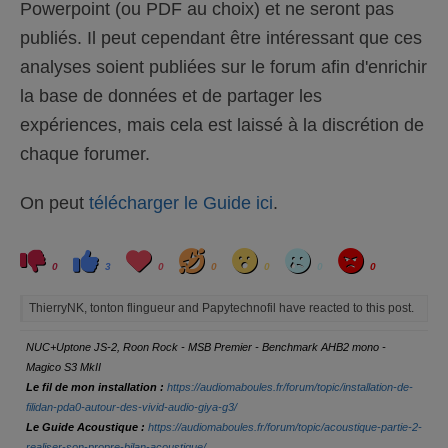
Powerpoint (ou PDF au choix) et ne seront pas
publiés. Il peut cependant être intéressant que ces
analyses soient publiées sur le forum afin d'enrichir
la base de données et de partager les
expériences, mais cela est laissé à la discrétion de
chaque forumer.
On peut
télécharger le Guide ici
.
C
C
L
H
W
S
A
l
l
o
a
o
a
n
0
3
0
0
0
0
0
i
i
v
h
w
d
g
q
q
e
a
r
u
u
y
ThierryNK, tonton flingueur and Papytechnofil have reacted to this post.
e
e
z
z
p
p
o
o
NUC+Uptone JS-2, Roon Rock - MSB Premier - Benchmark AHB2 mono -
u
u
r
r
Magico S3 MkII
u
u
n
n
Le fil de mon installation :
https://audiomaboules.fr/forum/topic/installation-de-
p
p
filidan-pda0-autour-des-vivid-audio-giya-g3/
o
o
u
u
Le Guide Acoustique :
https://audiomaboules.fr/forum/topic/acoustique-partie-2-
c
c
e
e
realiser-son-propre-bilan-acoustique/