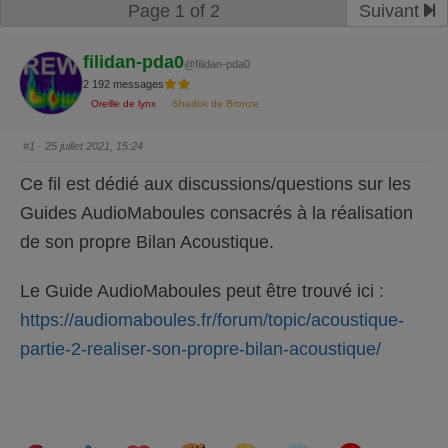
Page 1 of 2
Suivant
filidan-pda0
@filidan-pda0
2 192 messages
Oreille de lynx
Shadok de Bronze
#1
· 25 juillet 2021, 15:24
Ce fil est dédié aux discussions/questions sur les
Guides AudioMaboules consacrés à la réalisation
de son propre Bilan Acoustique.
Le Guide AudioMaboules peut être trouvé ici :
https://audiomaboules.fr/forum/topic/acoustique-
partie-2-realiser-son-propre-bilan-acoustique/
C
C
L
H
W
S
A