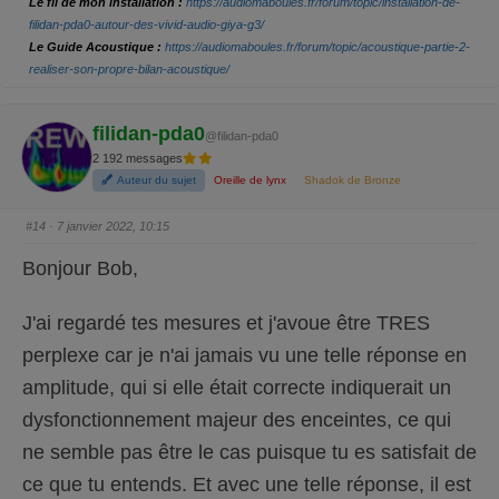
Le fil de mon installation :
https://audiomaboules.fr/forum/topic/installation-de-
u
u
r
r
filidan-pda0-autour-des-vivid-audio-giya-g3/
u
u
Le Guide Acoustique :
https://audiomaboules.fr/forum/topic/acoustique-partie-2-
n
n
p
p
realiser-son-propre-bilan-acoustique/
o
o
u
u
c
c
e
e
d
l
filidan-pda0
e
e
@filidan-pda0
s
v
2 192 messages
c
é
e
.
Auteur du sujet
Oreille de lynx
Shadok de Bronze
n
d
u
.
#14
· 7 janvier 2022, 10:15
Bonjour Bob,
J'ai regardé tes mesures et j'avoue être TRES
perplexe car je n'ai jamais vu une telle réponse en
amplitude, qui si elle était correcte indiquerait un
dysfonctionnement majeur des enceintes, ce qui
ne semble pas être le cas puisque tu es satisfait de
ce que tu entends. Et avec une telle réponse, il est