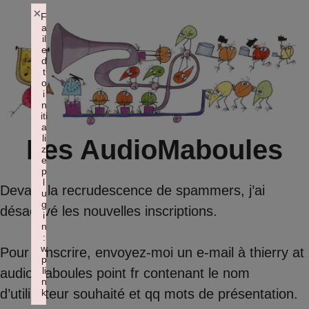
Aller
×
F
a
au
il
contenu
e
d
t
o
i
n
iti
a
li
Les AudioMaboules
z
e
p
l
Devant la recrudescence de spammers, j’ai
u
g
désactivé les nouvelles inscriptions.
i
n
:
w
Pour s’inscrire, envoyez-moi un e-mail à thierry at
p
li
audiomaboules point fr contenant le nom
n
d’utilisateur souhaité et qq mots de présentation.
k
Failed to initialize plugin: wplink