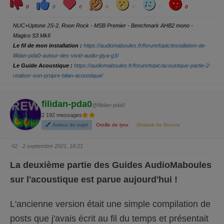
l
l
o
a
o
a
n
0
0
0
0
0
0
0
i
i
v
h
w
d
g
q
q
e
a
r
u
u
y
NUC+Uptone JS-2, Roon Rock - MSB Premier - Benchmark AHB2 mono -
e
e
z
z
Magico S3 MkII
p
p
o
o
Le fil de mon installation :
https://audiomaboules.fr/forum/topic/installation-de-
u
u
r
r
filidan-pda0-autour-des-vivid-audio-giya-g3/
u
u
Le Guide Acoustique :
https://audiomaboules.fr/forum/topic/acoustique-partie-2-
n
n
p
p
realiser-son-propre-bilan-acoustique/
o
o
u
u
c
c
e
e
d
l
filidan-pda0
e
e
@filidan-pda0
s
v
2 192 messages
c
é
e
.
Auteur du sujet
Oreille de lynx
Shadok de Bronze
n
d
u
.
#2
· 2 septembre 2021, 18:21
La deuxième partie des Guides AudioMaboules
sur l'acoustique est parue aujourd'hui !
L'ancienne version était une simple compilation de
posts que j'avais écrit au fil du temps et présentait