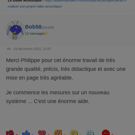
Le Guide Acoustique :
https://audiomaboules.fr/forum/topic/acoustique-partie-2-
n
n
p
p
realiser-son-propre-bilan-acoustique/
o
o
u
u
c
c
e
e
d
l
e
e
Bob58
s
v
@bob58
c
é
12 messages
e
.
n
d
u
.
#8
· 29 décembre 2021, 10:55
Merci Philippe pour cet énorme travail de très
grande qualité, précis, très didactique et avec une
mise en page très agréable.
Je commence les mesures sur un nouveau
système ... C'est une énorme aide.
C
C
L
H
W
S
A
l
l
o
a
o
a
n