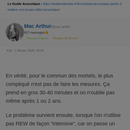
u
u
Le Guide Acoustique :
https://audiomaboules.fr/forum/topic/acoustique-partie-2-
n
n
p
p
realiser-son-propre-bilan-acoustique/
o
o
u
u
c
c
e
e
d
l
Mac Arthur
e
e
@mac-arthur
s
v
657 messages
c
é
e
.
François Pignon
Shadok de Bronze
n
d
u
.
#18
· 1 février 2026, 09:52
En vérité, pour le commun des mortels, le plus
compliqué n'est pas de faire les mesures. Ça
prend en gros 30-40 minutes et on n'oublie pas
même après 1 ou 2 ans.
Le problème survient ensuite, lorsque l'on n'utilise
pas REW de façon "intensive", car on passe un