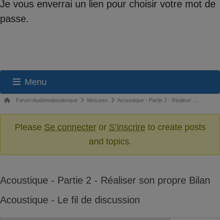
Je vous enverrai un lien pour choisir votre mot de
passe.
Menu
Navigation
Fil
Forum Audiomaboulesque
Mesures
Acoustique - Partie 2 - Réaliser …
du
d’Ariane
du
Please
Se connecter
or
S’inscrire
to create posts
forum
forum –
and topics.
Vous
êtes
ici :
Acoustique - Partie 2 - Réaliser son propre Bilan
Acoustique - Le fil de discussion