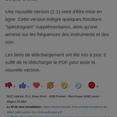
e
e
s
v
c
é
Une nouvelle version (2.1) vient d'être mise en
e
.
n
d
ligne. Cette version intègre quelques fonctions
u
.
"spectrogram" supplémentaires, ainsi qu'une
annexe sur les fréquences des instruments et des
voix.
Les liens de téléchargement ont été mis à jour, il
suffit de re-télécharger le PDF pour avoir la
nouvelle version.
C
C
L
H
W
S
A
l
l
o
a
o
a
n
0
0
0
0
0
0
0
i
i
v
h
w
d
g
q
q
e
a
r
u
u
y
NUC+Uptone JS-2, Roon Rock - MSB Premier - Benchmark AHB2 mono -
e
e
z
z
Magico S3 MkII
p
p
o
o
Le fil de mon installation :
https://audiomaboules.fr/forum/topic/installation-de-
u
u
r
r
filidan-pda0-autour-des-vivid-audio-giya-g3/
u
u