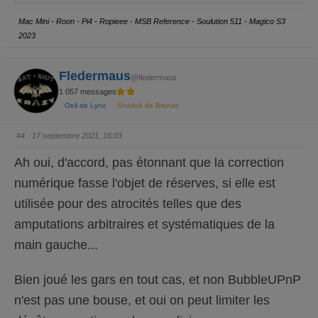
z
z
p
p
o
o
Mac Mini - Roon - Pi4 - Ropieee - MSB Reference - Soulution 511 - Magico S3
u
u
r
r
2023
u
u
n
n
p
p
o
o
u
u
Fledermaus
@fledermaus
c
c
e
e
1 057 messages
d
l
e
e
Oeil de Lynx
Shadok de Bronze
s
v
c
é
e
.
n
#4
· 17 septembre 2021, 16:03
d
u
.
Ah oui, d'accord, pas étonnant que la correction
numérique fasse l'objet de réserves, si elle est
utilisée pour des atrocités telles que des
amputations arbitraires et systématiques de la
main gauche...
Bien joué les gars en tout cas, et non BubbleUPnP
n'est pas une bouse, et oui on peut limiter les