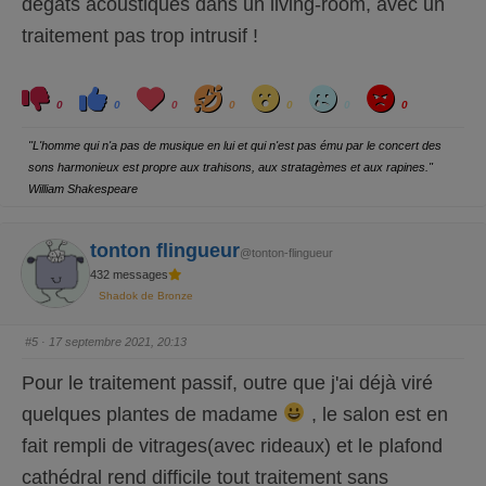
dégâts acoustiques dans un living-room, avec un
traitement pas trop intrusif !
C
C
L
H
W
S
A
l
l
o
a
o
a
n
0
0
0
0
0
0
0
i
i
v
h
w
d
g
q
q
e
a
r
u
u
y
"L'homme qui n'a pas de musique en lui et qui n'est pas ému par le concert des
e
e
z
z
sons harmonieux est propre aux trahisons, aux stratagèmes et aux rapines."
p
p
o
o
William Shakespeare
u
u
r
r
u
u
n
n
p
p
tonton flingueur
@tonton-flingueur
o
o
u
u
432 messages
c
c
e
e
Shadok de Bronze
d
l
e
e
s
v
c
é
#5
· 17 septembre 2021, 20:13
e
.
n
d
Pour le traitement passif, outre que j'ai déjà viré
u
.
quelques plantes de madame
, le salon est en
fait rempli de vitrages(avec rideaux) et le plafond
cathédral rend difficile tout traitement sans