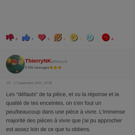
C
C
L
H
W
S
A
l
l
o
a
o
a
n
0
0
0
0
0
0
0
i
i
v
h
w
d
g
q
q
e
a
r
u
u
y
e
e
z
z
p
p
ThierryNK
@thierrynk
o
o
u
u
5 545 messages
r
r
u
u
n
n
p
p
o
o
#3
· 17 septembre 2021, 15:39
u
u
c
c
e
e
Les "défauts" de ta pièce, et vu la réponse et la
d
l
e
e
s
v
qualité de tes enceintes, on s'en fout un
c
é
e
.
peu/beaucoup dans une pièce à vivre. L'immense
n
d
u
majorité des pièces à vivre que j'ai pu approcher
.
est assez loin de ce que tu obtiens.