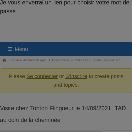
Je vous enverrai un lien pour choisir votre mot de
passe.
Menu
Navigation
Fil
Forum Audiomaboulesque
Rencontres
Visite chez Tonton Flingueur le 1 …
du
d’Ariane
du
Please
Se connecter
or
S’inscrire
to create posts
forum
forum –
and topics.
Vous
êtes
ici :
Visite chez Tonton Flingueur le 14/09/2021. TAD
au coin de la cheminée !