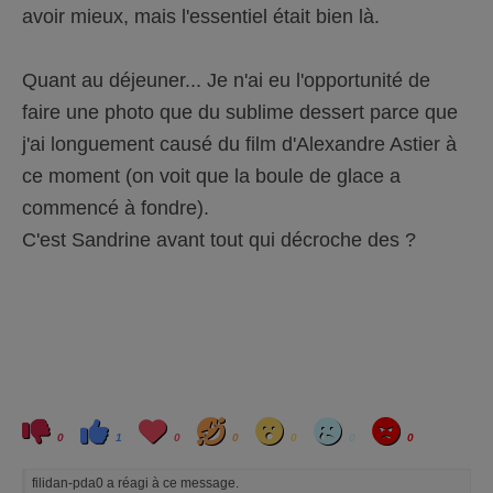
avoir mieux, mais l'essentiel était bien là.
Quant au déjeuner... Je n'ai eu l'opportunité de
faire une photo que du sublime dessert parce que
j'ai longuement causé du film d'Alexandre Astier à
ce moment (on voit que la boule de glace a
commencé à fondre).
C'est Sandrine avant tout qui décroche des ?
C
C
L
H
W
S
A
l
l
o
a
o
a
n
0
1
0
0
0
0
0
i
i
v
h
w
d
g
q
q
e
a
r
u
u
y
filidan-pda0 a réagi à ce message.
e
e