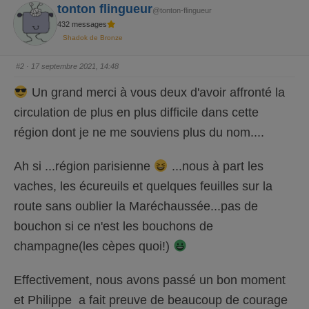
e
.
tonton flingueur
n
@tonton-flingueur
d
432 messages
u
.
Shadok de Bronze
#2
· 17 septembre 2021, 14:48
Un grand merci à vous deux d'avoir affronté la
circulation de plus en plus difficile dans cette
région dont je ne me souviens plus du nom....
Ah si ...région parisienne
...nous à part les
vaches, les écureuils et quelques feuilles sur la
route sans oublier la Maréchaussée...pas de
bouchon si ce n'est les bouchons de
champagne(les cèpes quoi!)
Effectivement, nous avons passé un bon moment
et Philippe a fait preuve de beaucoup de courage