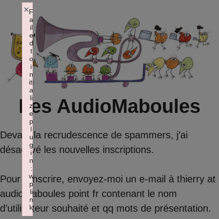
Aller
×
F
a
au
il
contenu
e
d
t
o
i
n
iti
a
li
Les AudioMaboules
z
e
p
l
Devant la recrudescence de spammers, j’ai
u
g
désactivé les nouvelles inscriptions.
i
n
:
w
Pour s’inscrire, envoyez-moi un e-mail à thierry at
p
li
audiomaboules point fr contenant le nom
n
d’utilisateur souhaité et qq mots de présentation.
k
Failed to initialize plugin: wplink