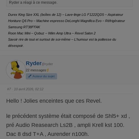
Ryder a réagi à ce message.
e
e
z
z
p
p
o
o
Durex King Size XXL (boîtes de 12) – Lave-linge LG F1222QD5 – Aspirateur
u
u
r
r
Honiture Q6 Pro – Machine espresso DeLonghi Magnifica Evo – Réfrigérateur
u
u
n
n
Samsung RT38FFAK
p
p
Roon Mac Mini – Qobuz – Wiim Amp Ultra – Revel Salon 2
o
o
u
u
Savoir rire de tout et surtout de soi-même – L'humour est la politesse du
c
c
e
e
désespoir.
d
l
e
e
s
v
c
é
e
.
Ryder
n
@ryder
d
22 messages
u
.
Auteur du sujet
#7
· 10 avril 2026, 02:12
Hello ! Jolies enceintes que ces Revel.
le précédent système était composé de Shl5+ xd ,
pré Audio Reasearch Ls2B , ampli Krell kst 100.
Dac 8 dsd T+A , Aurender n100h.