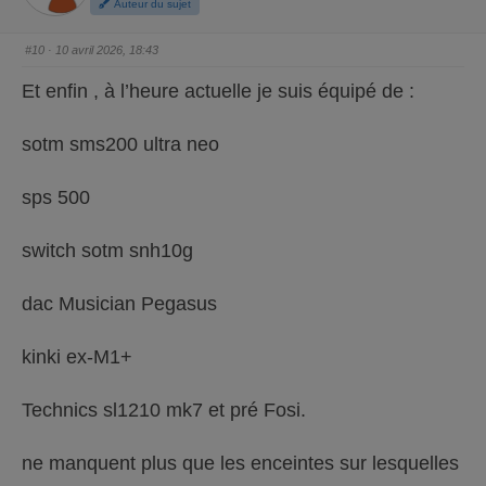
Auteur du sujet
u
u
n
n
p
p
o
o
#10
· 10 avril 2026, 18:43
u
u
c
c
e
e
Et enfin , à l’heure actuelle je suis équipé de :
d
l
e
e
s
v
c
é
sotm sms200 ultra neo
e
.
n
d
u
.
sps 500
switch sotm snh10g
dac Musician Pegasus
kinki ex-M1+
Technics sl1210 mk7 et pré Fosi.
ne manquent plus que les enceintes sur lesquelles