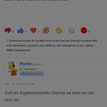
c
é
e
.
n
d
u
.
C
C
L
H
W
S
A
l
l
o
a
o
a
n
0
0
0
0
0
0
0
i
i
v
h
w
d
g
q
q
e
a
r
u
u
y
"L'homme qui n'a pas de musique en lui et qui n'est pas ému par le concert des
e
e
z
z
sons harmonieux est propre aux trahisons, aux stratagèmes et aux rapines."
p
p
o
o
William Shakespeare
u
u
r
r
u
u
n
n
p
p
Ryder
@ryder
o
o
u
u
22 messages
c
c
e
e
Auteur du sujet
d
l
e
e
s
v
c
é
#16
· 11 avril 2026, 15:40
e
.
n
d
Soit les Egglestonworks Dianne ou bien les atc
u
.
scm 40.