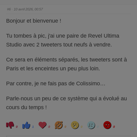
c
c
e
e
d
l
#6
· 10 avril 2026, 00:57
e
e
s
v
c
é
Bonjour et bienvenue !
e
.
n
d
u
Tu tombes à pic, j'ai une paire de Revel Ultima
.
Studio avec 2 tweeters tout neufs à vendre.
Ce sera en éléments séparés, les tweeters sont à
Paris et les enceintes un peu plus loin.
Par contre, je ne fais pas de Colissimo…
Parle-nous un peu de ce système qui a évolué au
cours du temps !
C
C
L
H
W
S
A
l
l
o
a
o
a
n
0
1
0
0
0
0
0
i
i
v
h
w
d
g
q
q
e
a
r
u
u
y