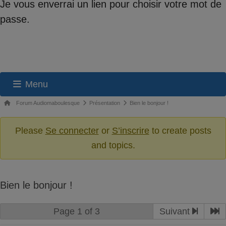
Je vous enverrai un lien pour choisir votre mot de
passe.
Menu
Navigation
Fil
Forum Audiomaboulesque
Présentation
Bien le bonjour !
du
d’Ariane
du
Please
Se connecter
or
S’inscrire
to create posts
forum
forum –
and topics.
Vous
êtes
ici :
Bien le bonjour !
Page 1 of 3
Suivant