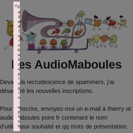
Aller
×
F
a
au
il
contenu
e
d
t
o
i
n
iti
a
li
Les AudioMaboules
z
e
p
l
Devant la recrudescence de spammers, j’ai
u
g
désactivé les nouvelles inscriptions.
i
n
:
w
Pour s’inscrire, envoyez-moi un e-mail à thierry at
p
li
audiomaboules point fr contenant le nom
n
d’utilisateur souhaité et qq mots de présentation.
k
Failed to initialize plugin: wplink