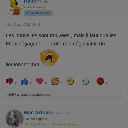
Ryder
@ryder
o
o
u
u
22 messages
c
c
e
e
Auteur du sujet
d
l
e
e
s
v
c
é
#5
· 10 avril 2026, 00:43
e
.
n
d
Les nouvelles sont trouvées , mais il faut que les
u
.
Eltax dégagent….. ordre non négociable du
lieutenant chef
C
C
L
H
W
S
A
l
l
o
a
o
a
n
0
0
0
0
0
0
1
i
i
v
h
w
d
g
q
q
e
a
r
u
u
y
Jo94 a réagi à ce message.
e
e
z
z
p
p
o
o
u
u
r
r
Mac Arthur
@mac-arthur
u
u
n
n
656 messages
p
p
o
o
François Pignon
Shadok de Bronze
u
u