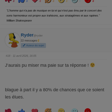
l
l
o
a
o
a
n
0
0
0
0
0
0
0
i
i
v
h
w
d
g
q
q
e
a
r
u
u
y
"L'homme qui n'a pas de musique en lui et qui n'est pas ému par le concert des
e
e
z
z
sons harmonieux est propre aux trahisons, aux stratagèmes et aux rapines."
p
p
o
o
William Shakespeare
u
u
r
r
u
u
n
n
p
p
Ryder
@ryder
o
o
u
u
22 messages
c
c
e
e
Auteur du sujet
d
l
e
e
s
v
c
é
#18
· 11 avril 2026, 16:05
e
.
n
d
J’aurais pu miser ma paie sur ta réponse !
u
.
blague à part il y a 80% de chances que ce soient
les élues.
C
C
L
H
W
S
A