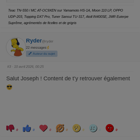
z
z
p
p
o
o
Teac TN-550 / MC AT-OC9XEN sur Yamamoto HS-1A, Moon 110 LP, OPPO
u
u
r
r
UDP-203, Topping DX7 Pro, Tuner Sansui TU-317, Atoll IN400SE, JMR Euterpe
u
u
n
n
Suprême, agrémentés de ficelles et de grigris
p
p
o
o
u
u
c
c
e
e
Ryder
@ryder
d
l
e
e
22 messages
s
v
c
é
Auteur du sujet
e
.
n
d
#3
· 10 avril 2026, 00:25
u
.
Salut Joseph ! Content de t’y retrouver également
C
C
L
H
W
S
A
l
l
o
a
o
a
n
0
0
0
0
0
0
0
i
i
v
h
w
d
g
q
q
e
a
r
u
u
y