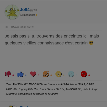
e
e
z
z
p
p
Jo94
@jo94
o
o
u
u
33 messages
r
r
u
u
n
n
p
p
o
o
#4
· 10 avril 2026, 00:28
u
u
c
c
e
e
Je sais pas si tu trouveras des enceintes ici, mais
d
l
e
e
s
v
quelques vieilles connaissance c'est certain
c
é
e
.
n
d
u
.
C
C
L
H
W
S
A
l
l
o
a
o
a
n
0
0
0
0
0
0
0
i
i
v
h
w
d
g
q
q
e
a
r
u
u
y
Teac TN-550 / MC AT-OC9XEN sur Yamamoto HS-1A, Moon 110 LP, OPPO
e
e
z
z
UDP-203, Topping DX7 Pro, Tuner Sansui TU-317, Atoll IN400SE, JMR Euterpe
p
p
o
o
Suprême, agrémentés de ficelles et de grigris
u
u
r
r
u
u
n
n
p
p