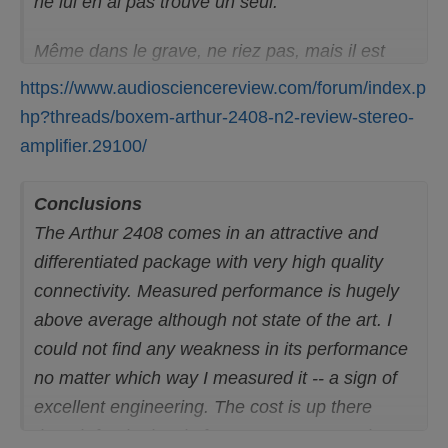
ne lui en ai pas trouvé un seul.
Même dans le grave, ne riez pas, mais il est
difficile d’imaginer qu’un petit ampli si léger
https://www.audiosciencereview.com/forum/index.p
puisse délivrer un grave profond et opulent, si
hp?threads/boxem-arthur-2408-n2-review-stereo-
difficile qu’il est vraiment pas évident de se
amplifier.29100/
débarrasser de cette idée.
j’ai donc accumulé les disques d’orgues
Conclusions
descendant dans l’infra grave et dans le grave.
The Arthur 2408 comes in an attractive and
Eh bien non ! Le grave est là, puissant, articulé
differentiated package with very high quality
et transparent lui aussi.
connectivity. Measured performance is hugely
above average although not state of the art. I
Quand on écoute beaucoup de musique, ce qui
could not find any weakness in its performance
est mon cas, puisque j’en écoute plusieurs
no matter which way I measured it -- a sign of
heures par jour, la fatigue peut survenir
excellent engineering. The cost is up there
facilement.
though for the level of power you get. Seeing