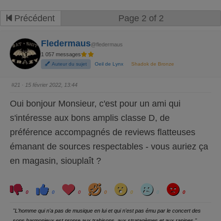
Précédent
Page 2 of 2
Fledermaus
@fledermaus
1 057 messages
Auteur du sujet
Oeil de Lynx
Shadok de Bronze
#21
· 15 février 2022, 13:44
Oui bonjour Monsieur, c'est pour un ami qui
s'intéresse aux bons amplis classe D, de
préférence accompagnés de reviews flatteuses
émanant de sources respectables - vous auriez ça
en magasin, siouplaît ?
C
C
L
H
W
S
A
l
l
o
a
o
a
n
0
0
0
0
0
0
0
i
i
v
h
w
d
g
q
q
e
a
r
u
u
y
"L'homme qui n'a pas de musique en lui et qui n'est pas ému par le concert des
e
e
z
z
sons harmonieux est propre aux trahisons, aux stratagèmes et aux rapines."