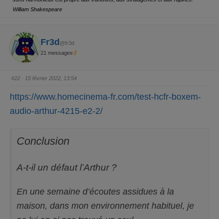
p
p
o
o
William Shakespeare
u
u
r
r
u
u
n
n
p
p
o
o
Fr3d
@fr3d
u
u
c
c
21 messages
e
e
d
l
e
e
s
v
c
é
#22
· 15 février 2022, 13:54
e
.
n
d
https://www.homecinema-fr.com/test-hcfr-boxem-
u
.
audio-arthur-4215-e2-2/
Conclusion
A-t-il un défaut l’Arthur ?
En une semaine d’écoutes assidues à la
maison, dans mon environnement habituel, je