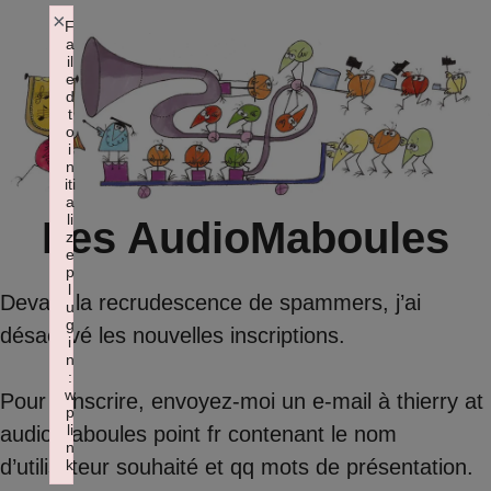
Aller
×
F
a
au
il
contenu
e
d
t
o
i
n
iti
a
li
Les AudioMaboules
z
e
p
l
Devant la recrudescence de spammers, j’ai
u
g
désactivé les nouvelles inscriptions.
i
n
:
w
Pour s’inscrire, envoyez-moi un e-mail à thierry at
p
li
audiomaboules point fr contenant le nom
n
d’utilisateur souhaité et qq mots de présentation.
k
Failed to initialize plugin: wplink