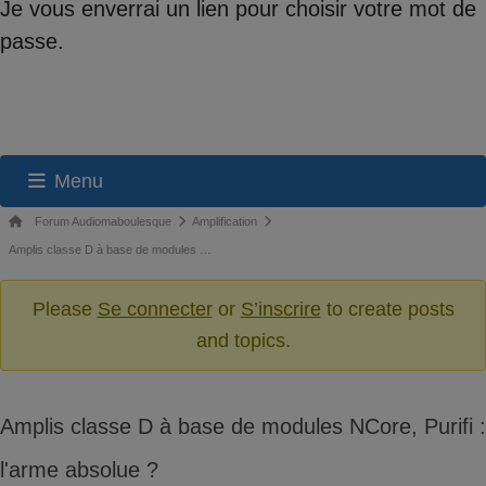
Je vous enverrai un lien pour choisir votre mot de
passe.
Menu
Navigation
Fil
Forum Audiomaboulesque
Amplification
du
d’Ariane
Amplis classe D à base de modules …
du
forum
forum –
Please
Se connecter
or
S’inscrire
to create posts
Vous
and topics.
êtes
ici :
Amplis classe D à base de modules NCore, Purifi :
l'arme absolue ?