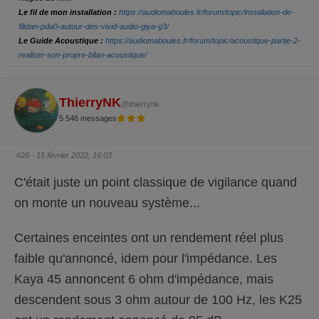
p
p
o
o
Le fil de mon installation :
https://audiomaboules.fr/forum/topic/installation-de-
u
u
r
r
filidan-pda0-autour-des-vivid-audio-giya-g3/
u
u
Le Guide Acoustique :
https://audiomaboules.fr/forum/topic/acoustique-partie-2-
n
n
p
p
realiser-son-propre-bilan-acoustique/
o
o
u
u
c
c
e
e
d
l
e
e
ThierryNK
s
v
@thierrynk
c
é
5 546 messages
e
.
n
d
u
.
#26
· 15 février 2022, 16:03
C'était juste un point classique de vigilance quand
on monte un nouveau système...
Certaines enceintes ont un rendement réel plus
faible qu'annoncé, idem pour l'impédance. Les
Kaya 45 annoncent 6 ohm d'impédance, mais
descendent sous 3 ohm autour de 100 Hz, les K25