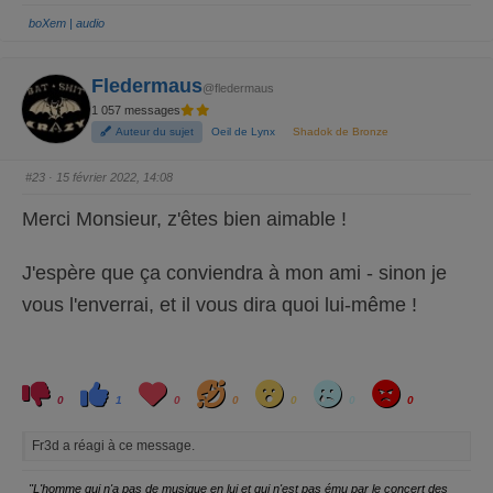
p
p
o
o
boXem | audio
vraiment ce fil droit avec du gain dont on rêve.
u
u
r
r
u
u
n
n
p
p
Fledermaus
@fledermaus
o
o
u
u
1 057 messages
c
c
e
e
Auteur du sujet
Oeil de Lynx
Shadok de Bronze
d
l
e
e
s
v
c
é
#23
· 15 février 2022, 14:08
e
.
n
d
Merci Monsieur, z'êtes bien aimable !
u
.
J'espère que ça conviendra à mon ami - sinon je
vous l'enverrai, et il vous dira quoi lui-même !
C
C
L
H
W
S
A
l
l
o
a
o
a
n
0
1
0
0
0
0
0
i
i
v
h
w
d
g
q
q
e
a
r
u
u
y
Fr3d a réagi à ce message.
e
e
z
z
p
p
o
o
"L'homme qui n'a pas de musique en lui et qui n'est pas ému par le concert des