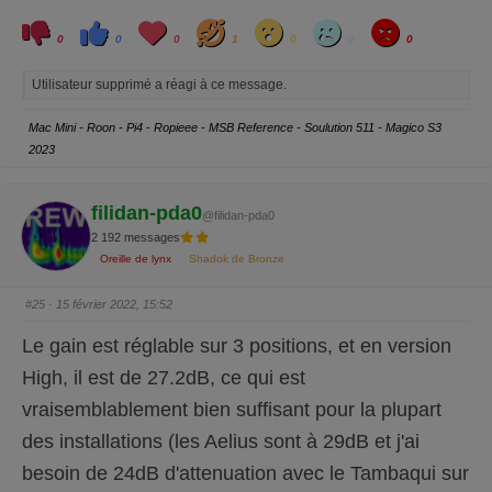
C
C
L
H
W
S
A
l
l
o
a
o
a
n
0
0
0
1
0
0
0
i
i
v
h
w
d
g
q
q
e
a
r
u
u
y
Utilisateur supprimé a réagi à ce message.
e
e
z
z
p
p
o
o
Mac Mini - Roon - Pi4 - Ropieee - MSB Reference - Soulution 511 - Magico S3
u
u
r
r
2023
u
u
n
n
p
p
o
o
u
u
filidan-pda0
@filidan-pda0
c
c
e
e
2 192 messages
d
l
e
e
Oreille de lynx
Shadok de Bronze
s
v
c
é
e
.
n
#25
· 15 février 2022, 15:52
d
u
.
Le gain est réglable sur 3 positions, et en version
High, il est de 27.2dB, ce qui est
vraisemblablement bien suffisant pour la plupart
des installations (les Aelius sont à 29dB et j'ai
besoin de 24dB d'attenuation avec le Tambaqui sur