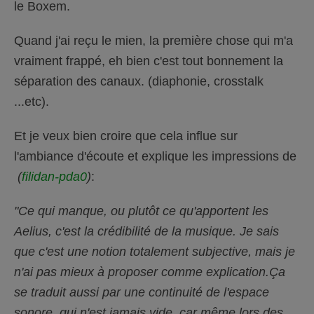
le Boxem.
u
.
Quand j'ai reçu le mien, la première chose qui m'a
vraiment frappé, eh bien c'est tout bonnement la
séparation des canaux. (diaphonie, crosstalk
...etc).
Et je veux bien croire que cela influe sur
l'ambiance d'écoute et explique les impressions de
(
filidan-pda0
)
:
"Ce qui manque, ou plutôt ce qu'apportent les
Aelius, c'est la crédibilité de la musique. Je sais
que c'est une notion totalement subjective, mais je
n'ai pas mieux à proposer comme explication.Ça
se traduit aussi par une continuité de l'espace
sonore, qui n'est jamais vide, car même lors des