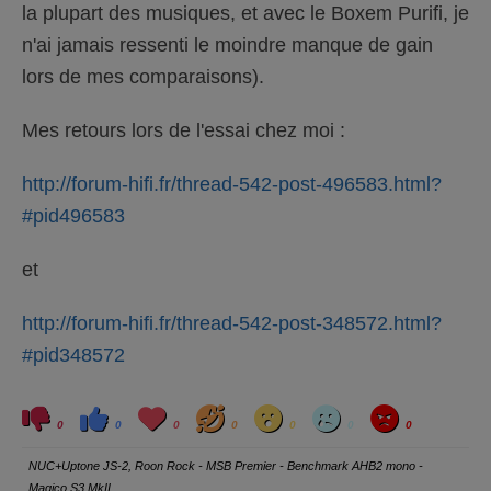
la plupart des musiques, et avec le Boxem Purifi, je
n'ai jamais ressenti le moindre manque de gain
lors de mes comparaisons).
Mes retours lors de l'essai chez moi :
http://forum-hifi.fr/thread-542-post-496583.html?
#pid496583
et
http://forum-hifi.fr/thread-542-post-348572.html?
#pid348572
C
C
L
H
W
S
A
l
l
o
a
o
a
n
0
0
0
0
0
0
0
i
i
v
h
w
d
g
q
q
e
a
r
u
u
y
NUC+Uptone JS-2, Roon Rock - MSB Premier - Benchmark AHB2 mono -
e
e
z
z
Magico S3 MkII