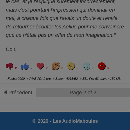
le cas, et je l'explique sûrement incorrectement,
mais c'est pourtant l'impression qui dominait en
moi, à chaque fois que j'avais un doute et l'envie
de retourner écouter les Aelius pour me convaincre
que ce n'était pas un effet de mon imagination."
Cdlt,
C
C
L
H
W
S
A
l
l
o
a
o
a
n
0
0
0
0
0
0
0
i
i
v
h
w
d
g
q
q
e
a
r
u
u
y
Foobar2000 -> RME ADI-2 pro -> Boxem 4215/E2 -> ESL Pro-63, dans ~150 M3.
e
e
z
z
p
p
o
o
Précédent
Page 2 of 2
u
u
r
r
u
u
n
n
p
p
o
o
u
u
c
c
e
e
© 2026 - Les AudioMaboules
d
l
e
e
s
v