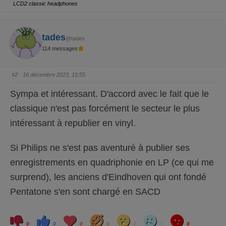
r
r
LCD2 classic headphones
u
u
n
n
p
p
o
o
u
u
tades
c
c
@tades
e
e
d
l
114 messages
e
e
s
v
c
é
e
.
#2
· 16 décembre 2023, 15:55
n
d
u
Sympa et intéressant. D'accord avec le fait que le
.
classique n'est pas forcément le secteur le plus
intéressant à republier en vinyl.
Si Philips ne s'est pas aventuré à publier ses
enregistrements en quadriphonie en LP (ce qui me
surprend), les anciens d'Eindhoven qui ont fondé
Pentatone s'en sont chargé en SACD
C
C
L
H
W
S
A
l
l
o
a
o
a
n
0
0
0
0
0
0
0