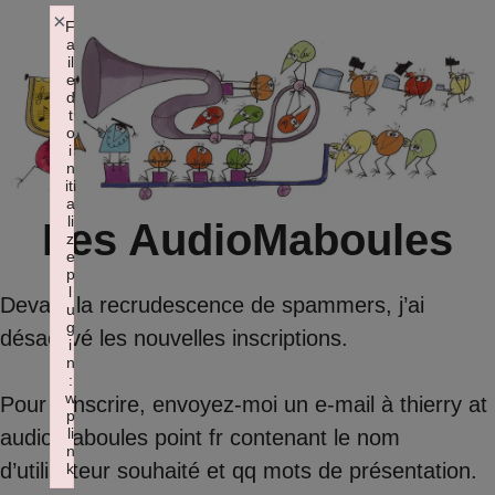
Aller
×
F
a
au
il
contenu
e
d
t
o
i
n
iti
a
li
Les AudioMaboules
z
e
p
l
Devant la recrudescence de spammers, j’ai
u
g
désactivé les nouvelles inscriptions.
i
n
:
w
Pour s’inscrire, envoyez-moi un e-mail à thierry at
p
li
audiomaboules point fr contenant le nom
n
d’utilisateur souhaité et qq mots de présentation.
k
Failed to initialize plugin: wplink