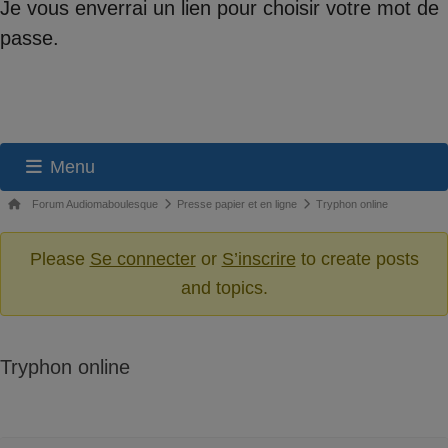
Je vous enverrai un lien pour choisir votre mot de
passe.
Menu
Navigation
Fil
Forum Audiomaboulesque
Presse papier et en ligne
Tryphon online
du
d’Ariane
du
Please
Se connecter
or
S’inscrire
to create posts
forum
forum –
and topics.
Vous
êtes
ici :
Tryphon online