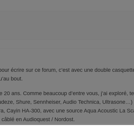
 pour écrire sur ce forum, c’est avec une double casquett
u’au bout.
de 20 ans. Comme beaucoup d’entre vous, j’ai exploré, 
eze, Shure, Sennheiser, Audio Technica, Ultrasone…) e
ra, Cayin HA-300, avec une source Aqua Acoustic La Sc
 câblé en Audioquest / Nordost.
 client de La Belle Écoute Thionville il y a peu. Mais la p