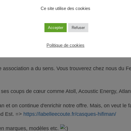
e boutique à Essey-lès-Nancy, qui a ouvert ses portes le 
Ce site utilise des cookies
e commencée il y a 9 ans par Gauthier, le fondateur. Lu
Accepter
Refuser
première boutique en 2016. ⇒ Chaîne Youtube :
https://ww
ut pas être un énième magasin généraliste. Notre philo
Politique de cookies
 association a du sens. Vous trouverez chez nous du Fel
dre ses coups de cœur comme Atoll, Acoustic Energy, Atl
 et on continue d'enrichir notre offre. Mais, on veut le f
nd Est. =>
https://labelleecoute.fr/casques-hifiman/
 en marques, modèles etc.