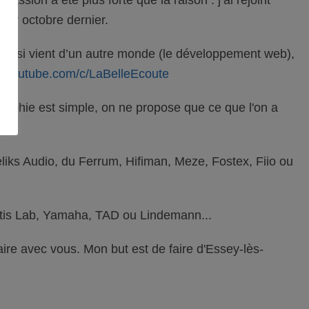
1er octobre dernier.
i aussi vient d’un autre monde (le développement web),
w.youtube.com/c/LaBelleEcoute
sophie est simple, on ne propose que ce que l'on a
iks Audio, du Ferrum, Hifiman, Meze, Fostex, Fiio ou
antis Lab, Yamaha, TAD ou Lindemann...
aire avec vous. Mon but est de faire d'Essey-lès-