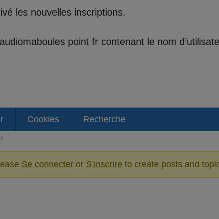
é les nouvelles inscriptions.
t audiomaboules point fr contenant le nom d’utilisa
r
Cookies
Recherche
cy …
lease
Se connecter
or
S’inscrire
to create posts and topi