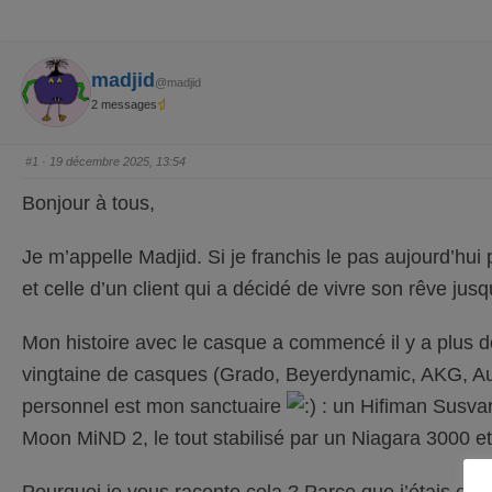
madjid
@madjid
2 messages
#1
· 19 décembre 2025, 13:54
Bonjour à tous,
Je m’appelle Madjid. Si je franchis le pas aujourd’hui
et celle d’un client qui a décidé de vivre son rêve jusq
Mon histoire avec le casque a commencé il y a plus 
vingtaine de casques (Grado, Beyerdynamic, AKG, Aud
personnel est mon sanctuaire
: un Hifiman Susva
Moon MiND 2, le tout stabilisé par un Niagara 3000 et
Pourquoi je vous raconte cela ? Parce que j’étais encore