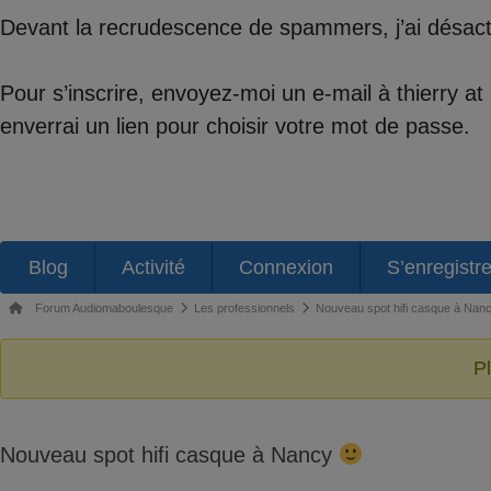
Devant la recrudescence de spammers, j’ai désactiv
Pour s’inscrire, envoyez-moi un e-mail à thierry a
enverrai un lien pour choisir votre mot de passe.
Navigation
Blog
Activité
Connexion
S’enregistre
du
Fil
Forum Audiomaboulesque
Les professionnels
Nouveau spot hifi casque à Nan
forum
d’Ariane
du
P
forum –
Vous
Nouveau spot hifi casque à Nancy
êtes
ici :