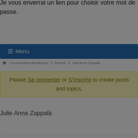
Je vous enverrai un lien pour choisir votre mot de
passe.
Menu
Navigation
Fil
Forum Audiomaboulesque
Artistes
Julie Anna Zappalà
du
d’Ariane
du
Please
Se connecter
or
S’inscrire
to create posts
forum
forum –
and topics.
Vous
êtes
ici :
Julie Anna Zappalà