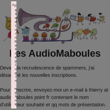
Aller
×
F
a
au
il
contenu
e
d
t
o
i
n
iti
a
li
Les AudioMaboules
z
e
p
l
Devant la recrudescence de spammers, j’ai
u
g
désactivé les nouvelles inscriptions.
i
n
:
w
Pour s’inscrire, envoyez-moi un e-mail à thierry at
p
li
audiomaboules point fr contenant le nom
n
d’utilisateur souhaité et qq mots de présentation.
k
Failed to initialize plugin: wplink