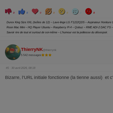
C
C
L
H
W
S
A
l
l
o
a
o
a
n
0
0
0
0
0
0
0
i
i
v
h
w
d
g
q
q
e
a
r
u
u
y
Durex King Size XXL (boîtes de 12) – Lave-linge LG F1222QD5 – Aspirateur Honitur
e
e
z
z
Roon Mac Mini – HQ Player Ubuntu – Raspberry Pi 4 – Qobuz – RME ADI-2 DAC FS – 
p
p
o
o
Savoir rire de tout et surtout de soi-même – L'humour est la politesse du désespoir.
u
u
r
r
u
u
n
n
p
p
o
o
ThierryNK
@thierrynk
u
u
c
c
5 542 messages
e
e
d
l
e
e
s
v
c
é
#5
· 30 avril 2026, 08:18
e
.
n
d
Bizarre, l’URL initiale fonctionne (la tienne aussi) et 
u
.