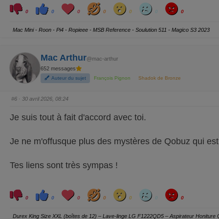
C
C
L
H
W
S
A
l
l
o
a
o
a
n
0
0
0
0
0
0
0
i
i
v
h
w
d
g
q
q
e
a
r
u
u
y
Mac Mini - Roon - Pi4 - Ropieee - MSB Reference - Soulution 511 - Magico S3 2023
e
e
z
z
p
p
o
o
u
u
Mac Arthur
r
r
@mac-arthur
u
u
652 messages
n
n
p
p
Auteur du sujet
François Pignon
Shadok de Bronze
o
o
u
u
c
c
e
e
#6
· 30 avril 2026, 08:24
d
l
e
e
s
v
Je suis tout à fait d'accord avec toi.
c
é
e
.
n
d
Je ne m'offusque plus des mystères de Qobuz qui est
u
.
Tes liens sont très sympas !
C
C
L
H
W
S
A
l
l
o
a
o
a
n
0
0
0
0
0
0
0
i
i
v
h
w
d
g
q
q
e
a
r
u
u
y
Durex King Size XXL (boîtes de 12) – Lave-linge LG F1222QD5 – Aspirateur Honitur
e
e