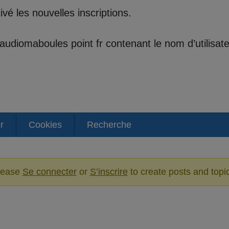
é les nouvelles inscriptions.
t audiomaboules point fr contenant le nom d’utilisa
r
Cookies
Recherche
lease
Se connecter
or
S’inscrire
to create posts and topi