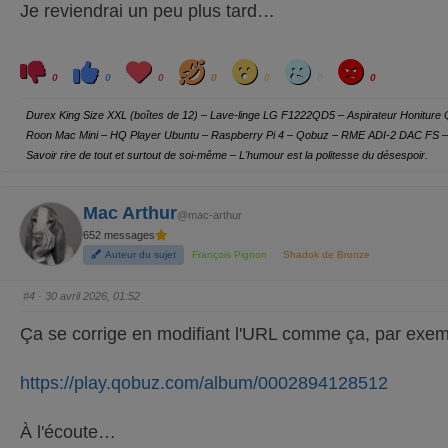
Je reviendrai un peu plus tard…
C
C
L
H
W
S
A
l
l
o
a
o
a
n
0
0
0
0
0
0
0
i
i
v
h
w
d
g
q
q
e
a
r
u
u
y
Durex King Size XXL (boîtes de 12) – Lave-linge LG F1222QD5 – Aspirateur Honitur
e
e
z
z
Roon Mac Mini – HQ Player Ubuntu – Raspberry Pi 4 – Qobuz – RME ADI-2 DAC FS – 
p
p
o
o
Savoir rire de tout et surtout de soi-même – L'humour est la politesse du désespoir.
u
u
r
r
u
u
n
n
p
p
Mac Arthur
@mac-arthur
o
o
u
u
652 messages
c
c
e
e
Auteur du sujet
François Pignon
Shadok de Bronze
d
l
e
e
s
v
c
é
#4
· 30 avril 2026, 01:52
e
.
n
d
Ça se corrige en modifiant l'URL comme ça, par exem
u
.
https://play.qobuz.com/album/0002894128512
À l'écoute…