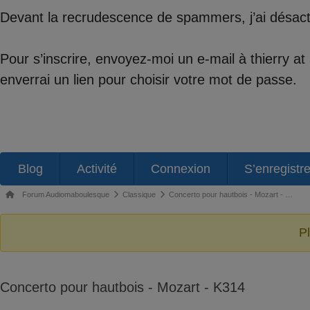
Devant la recrudescence de spammers, j’ai désactiv
Pour s’inscrire, envoyez-moi un e-mail à thierry a
enverrai un lien pour choisir votre mot de passe.
Navigation
Blog
Activité
Connexion
S’enregistre
du
Fil
Forum Audiomaboulesque
Classique
Concerto pour hautbois - Mozart - …
forum
d’Ariane
du
P
forum –
Vous
Concerto pour hautbois - Mozart - K314
êtes
ici :