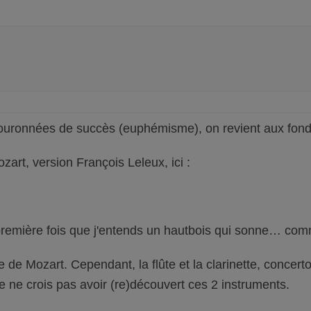
couronnées de succès (euphémisme), on revient aux fon
art, version François Leleux, ici :
a première fois que j'entends un hautbois qui sonne… co
e de Mozart. Cependant, la flûte et la clarinette, conc
je ne crois pas avoir (re)découvert ces 2 instruments.