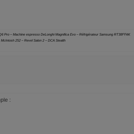
e Q6 Pro – Machine espresso DeLonghi Magnifica Evo – Réfrigérateur Samsung RT38FFAK
McIntosh 252 – Revel Salon 2 – DCA Stealth
ple :