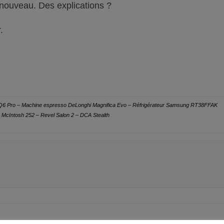
 nouveau. Des explications ?
.
e Q6 Pro – Machine espresso DeLonghi Magnifica Evo – Réfrigérateur Samsung RT38FFAK
McIntosh 252 – Revel Salon 2 – DCA Stealth