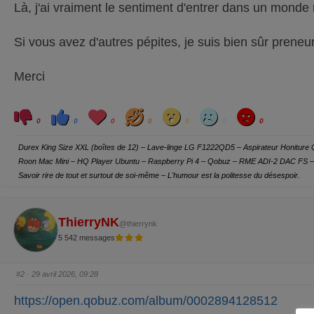
Là, j'ai vraiment le sentiment d'entrer dans un monde
Si vous avez d'autres pépites, je suis bien sûr preneur
Merci
C
C
L
H
W
S
A
l
l
o
a
o
a
n
0
0
0
0
0
0
0
i
i
v
h
w
d
g
q
q
e
a
r
u
u
y
Durex King Size XXL (boîtes de 12) – Lave-linge LG F1222QD5 – Aspirateur Honitur
e
e
z
z
Roon Mac Mini – HQ Player Ubuntu – Raspberry Pi 4 – Qobuz – RME ADI-2 DAC FS – 
p
p
o
o
Savoir rire de tout et surtout de soi-même – L'humour est la politesse du désespoir.
u
u
r
r
u
u
n
n
p
p
o
o
ThierryNK
@thierrynk
u
u
c
c
5 542 messages
e
e
d
l
e
e
s
v
c
é
#2
· 29 avril 2026, 09:28
e
.
n
d
https://open.qobuz.com/album/0002894128512
u
.