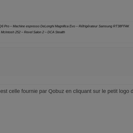
e Q6 Pro – Machine espresso DeLonghi Magnifica Evo – Réfrigérateur Samsung RT38FFAK
McIntosh 252 – Revel Salon 2 – DCA Stealth
c’est celle fournie par Qobuz en cliquant sur le petit logo