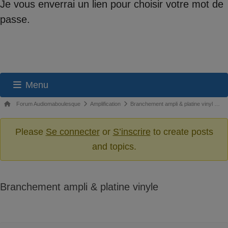
Je vous enverrai un lien pour choisir votre mot de
passe.
Menu
Navigation
Fil
Forum Audiomaboulesque
Amplification
Branchement ampli & platine vinyl …
du
d’Ariane
du
Please
Se connecter
or
S’inscrire
to create posts
forum
forum –
and topics.
Vous
êtes
ici :
Branchement ampli & platine vinyle