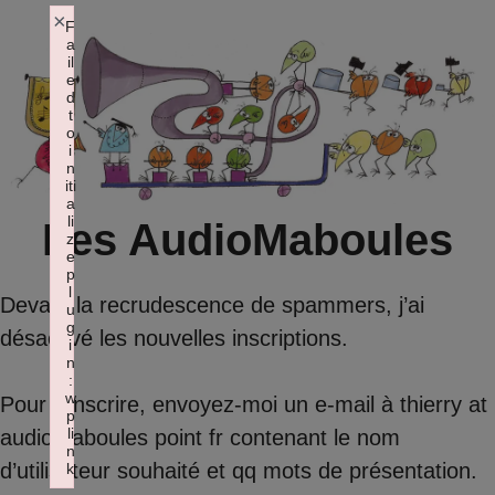
Aller
×
F
a
au
il
contenu
e
d
t
o
i
n
iti
a
li
Les AudioMaboules
z
e
p
l
Devant la recrudescence de spammers, j’ai
u
g
désactivé les nouvelles inscriptions.
i
n
:
w
Pour s’inscrire, envoyez-moi un e-mail à thierry at
p
li
audiomaboules point fr contenant le nom
n
d’utilisateur souhaité et qq mots de présentation.
k
Failed to initialize plugin: wplink