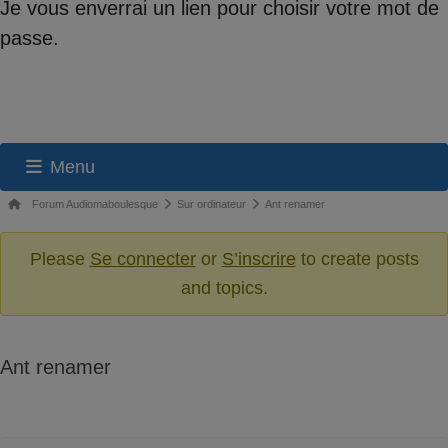
Je vous enverrai un lien pour choisir votre mot de
passe.
Menu
Navigation
Fil
Forum Audiomaboulesque
Sur ordinateur
Ant renamer
du
d’Ariane
du
Please
Se connecter
or
S’inscrire
to create posts
forum
forum –
and topics.
Vous
êtes
ici :
Ant renamer