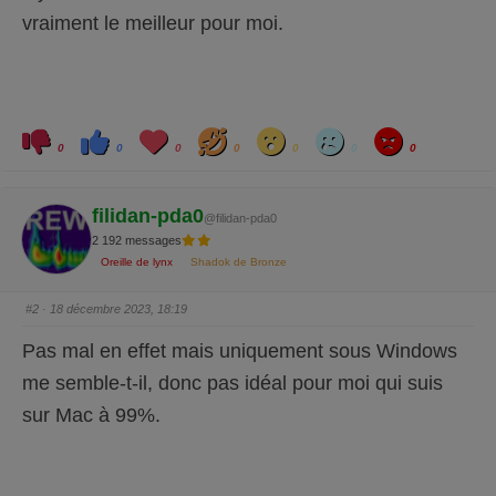
vraiment le meilleur pour moi.
C
C
L
H
W
S
A
l
l
o
a
o
a
n
0
0
0
0
0
0
0
i
i
v
h
w
d
g
q
q
e
a
r
u
u
y
e
e
z
z
filidan-pda0
p
p
@filidan-pda0
o
o
2 192 messages
u
u
r
r
Oreille de lynx
Shadok de Bronze
u
u
n
n
p
p
o
o
#2
· 18 décembre 2023, 18:19
u
u
c
c
e
e
Pas mal en effet mais uniquement sous Windows
d
l
e
e
s
v
me semble-t-il, donc pas idéal pour moi qui suis
c
é
e
.
sur Mac à 99%.
n
d
u
.