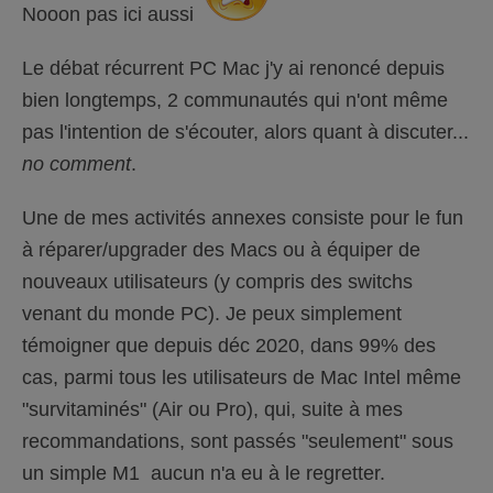
l’unité.
.
Nooon pas ici aussi
Macintosh développerait des voitures
Le débat récurrent PC Mac j'y ai renoncé depuis
fonctionnant à l’énergie solaire, fiable, cinq
bien longtemps, 2 communautés qui n'ont même
fois plus rapides et deux fois plus légères.
pas l'intention de s'écouter, alors quant à discuter...
Mais elles ne pourraient emprunter que 5%
no comment
.
des routes.
Une de mes activités annexes consiste pour le fun
Les témoins d’huile, de température et de
à réparer/upgrader des Macs ou à équiper de
batterie seraient remplacés par un unique
nouveaux utilisateurs (y compris des switchs
témoin "Défaillance Générale". Les sièges
venant du monde PC). Je peux simplement
exigeraient que chaque passager ait la
témoigner que depuis déc 2020, dans 99% des
même taille et le même poids.
cas, parmi tous les utilisateurs de Mac Intel même
L’airbag demanderait "Êtes-vous sûr ?"
"survitaminés" (Air ou Pro), qui, suite à mes
avant de s’ouvrir. Occasionnellement la
recommandations, sont passés "seulement" sous
condamnation centralisée de la voiture se
un simple M1 aucun n'a eu à le regretter.