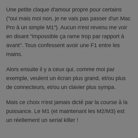
bloquerait. Vous ne pourriez alors la rouvrir
Une petite claque d'amour propre pour certains
qu’au moyen d’une astuce, comme par
("oui mais moi non, je ne vais pas passer d'un Mac
exemple simultanément tirer la poignée de
Pro à un simple M1"). Aucun n'est revenu me voir
porte, tourner la clé dans la serrure et d’une
en disant "impossible ça rame trop par rapport à
autre main attraper l’antenne radio.
avant". Tous confessent avoir une F1 entre les
General Motors vous forcerait à acheter
mains.
avec chaque voiture un jeu de cartes
routières Deluxe de la société Rand
Alors ensuite il y a ceux qui, comme moi par
McNally (depuis peu filiale de GM), même
exemple, veulent un écran plus grand, et/ou plus
lorsque vous ne souhaitez pas ou n’avez
de connecteurs, et/ou un clavier plus sympa.
pas besoin de ces cartes. Au cas ou vous
Mais ce choix n'est jamais dicté par la course à la
ne prendriez pas cette option, la voiture
puissance. Le M1 (et maintenant les M2/M3) est
roulerait 50% moins vite (au mieux). A
un réellement un serial killer !
cause de cela, GM deviendrait une cible
fréquente de procès.