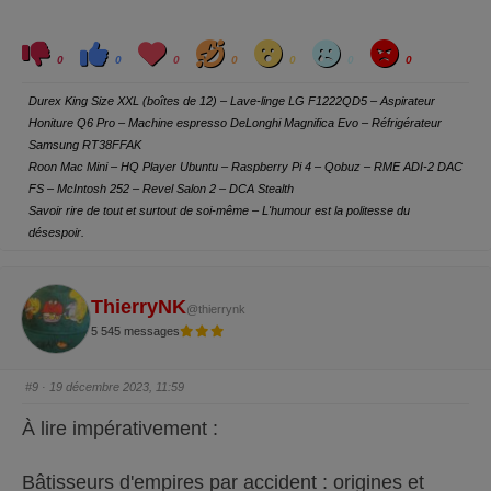
A chaque fois que GM sortirait un nouveau
C
C
L
H
W
S
A
modèle, chaque conducteur devrait
l
l
o
a
o
a
n
0
0
0
0
0
0
0
i
i
v
h
w
d
g
q
q
e
a
r
réapprendre à conduire, car aucune des
u
u
y
Durex King Size XXL (boîtes de 12) – Lave-linge LG F1222QD5 – Aspirateur
e
e
commandes ne fonctionnerait exactement
z
z
Honiture Q6 Pro – Machine espresso DeLonghi Magnifica Evo – Réfrigérateur
p
p
o
o
Samsung RT38FFAK
comme dans les modèles précédents.
u
u
r
r
Roon Mac Mini – HQ Player Ubuntu – Raspberry Pi 4 – Qobuz – RME ADI-2 DAC
u
u
FS – McIntosh 252 – Revel Salon 2 – DCA Stealth
n
n
Enfin, il faudrait appuyer sur le bouton
p
p
Savoir rire de tout et surtout de soi-même – L'humour est la politesse du
o
o
"Démarrer" pour stopper le moteur."
u
u
désespoir.
c
c
e
e
d
l
e
e
s
v
c
é
ThierryNK
@thierrynk
e
.
n
5 545 messages
d
u
.
#9
· 19 décembre 2023, 11:59
À lire impérativement :
Bâtisseurs d'empires par accident : origines et