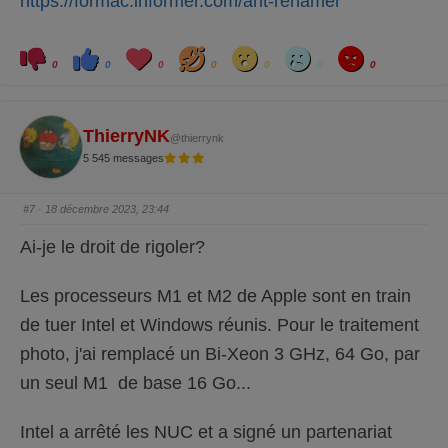
https://formac.informer.com/ant-renamer
C
C
L
H
W
S
A
l
l
o
a
o
a
n
0
0
0
0
0
0
0
i
i
v
h
w
d
g
q
q
e
a
r
u
u
y
e
e
z
z
p
p
ThierryNK
@thierrynk
o
o
u
u
5 545 messages
r
r
u
u
n
n
p
p
o
o
#7
· 18 décembre 2023, 23:44
u
u
c
c
e
e
Ai-je le droit de rigoler?
d
l
e
e
s
v
c
é
Les processeurs M1 et M2 de Apple sont en train
e
.
n
d
de tuer Intel et Windows réunis. Pour le traitement
u
.
photo, j'ai remplacé un Bi-Xeon 3 GHz, 64 Go, par
un seul M1 de base 16 Go...
Intel a arrêté les NUC et a signé un partenariat