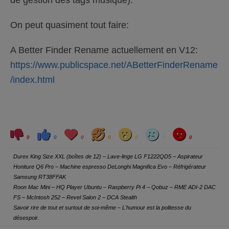
On peut quasiment tout faire:
A Better Finder Rename actuellement en V12:
https://www.publicspace.net/ABetterFinderRename
/index.html
C
C
L
H
W
S
A
l
l
o
a
o
a
n
0
0
0
0
0
0
0
i
i
v
h
w
d
g
q
q
e
a
r
u
u
y
Durex King Size XXL (boîtes de 12) – Lave-linge LG F1222QD5 – Aspirateur
e
e
z
z
Honiture Q6 Pro – Machine espresso DeLonghi Magnifica Evo – Réfrigérateur
p
p
o
o
Samsung RT38FFAK
u
u
r
r
Roon Mac Mini – HQ Player Ubuntu – Raspberry Pi 4 – Qobuz – RME ADI-2 DAC
u
u
FS – McIntosh 252 – Revel Salon 2 – DCA Stealth
n
n
p
p
Savoir rire de tout et surtout de soi-même – L'humour est la politesse du
o
o
u
u
désespoir.
c
c
e
e