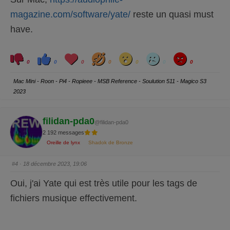
magazine.com/software/yate/
reste un quasi must
have.
C
C
L
H
W
S
A
l
l
o
a
o
a
n
0
0
0
0
0
0
0
i
i
v
h
w
d
g
q
q
e
a
r
u
u
y
Mac Mini - Roon - Pi4 - Ropieee - MSB Reference - Soulution 511 - Magico S3
e
e
z
z
2023
p
p
o
o
u
u
r
r
u
u
filidan-pda0
@filidan-pda0
n
n
p
p
2 192 messages
o
o
u
u
Oreille de lynx
Shadok de Bronze
c
c
e
e
d
l
e
e
#4
· 18 décembre 2023, 19:06
s
v
c
é
e
.
Oui, j'ai Yate qui est très utile pour les tags de
n
d
fichiers musique effectivement.
u
.