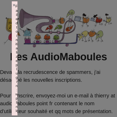
Aller
×
F
a
au
il
contenu
e
d
t
o
i
n
iti
a
li
Les AudioMaboules
z
e
p
l
Devant la recrudescence de spammers, j’ai
u
g
désactivé les nouvelles inscriptions.
i
n
:
w
Pour s’inscrire, envoyez-moi un e-mail à thierry at
p
li
audiomaboules point fr contenant le nom
n
d’utilisateur souhaité et qq mots de présentation.
k
Failed to initialize plugin: wplink