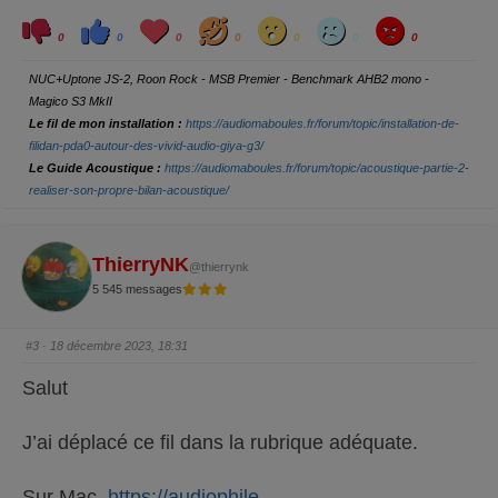
C
C
L
H
W
S
A
l
l
o
a
o
a
n
0
0
0
0
0
0
0
i
i
v
h
w
d
g
q
q
e
a
r
u
u
y
NUC+Uptone JS-2, Roon Rock - MSB Premier - Benchmark AHB2 mono -
e
e
z
z
Magico S3 MkII
p
p
o
o
Le fil de mon installation :
https://audiomaboules.fr/forum/topic/installation-de-
u
u
r
r
filidan-pda0-autour-des-vivid-audio-giya-g3/
u
u
Le Guide Acoustique :
https://audiomaboules.fr/forum/topic/acoustique-partie-2-
n
n
p
p
realiser-son-propre-bilan-acoustique/
o
o
u
u
c
c
e
e
d
l
e
e
ThierryNK
s
v
@thierrynk
c
é
5 545 messages
e
.
n
d
u
.
#3
· 18 décembre 2023, 18:31
Salut
J’ai déplacé ce fil dans la rubrique adéquate.
Sur Mac,
https://audiophile-