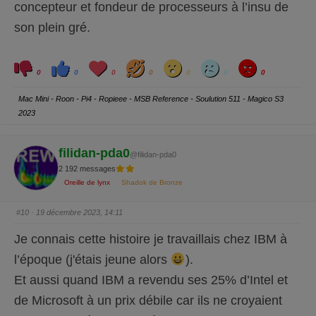
concepteur et fondeur de processeurs à l’insu de
son plein gré.
C
C
L
H
W
S
A
l
l
o
a
o
a
n
0
0
0
0
0
0
0
i
i
v
h
w
d
g
q
q
e
a
r
u
u
y
Mac Mini - Roon - Pi4 - Ropieee - MSB Reference - Soulution 511 - Magico S3
e
e
z
z
2023
p
p
o
o
u
u
r
r
u
u
filidan-pda0
@filidan-pda0
n
n
p
p
2 192 messages
o
o
u
u
Oreille de lynx
Shadok de Bronze
c
c
e
e
d
l
e
e
#10
· 19 décembre 2023, 14:11
s
v
c
é
e
.
Je connais cette histoire je travaillais chez IBM à
n
d
l’époque (j'étais jeune alors
).
u
.
Et aussi quand IBM a revendu ses 25% d’Intel et
de Microsoft à un prix débile car ils ne croyaient