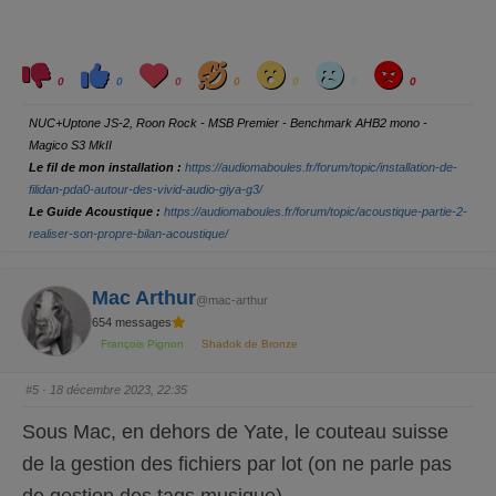
C
C
L
H
W
S
A
l
l
o
a
o
a
n
0
0
0
0
0
0
0
i
i
v
h
w
d
g
q
q
e
a
r
u
u
y
NUC+Uptone JS-2, Roon Rock - MSB Premier - Benchmark AHB2 mono -
e
e
z
z
Magico S3 MkII
p
p
o
o
Le fil de mon installation :
https://audiomaboules.fr/forum/topic/installation-de-
u
u
r
r
filidan-pda0-autour-des-vivid-audio-giya-g3/
u
u
Le Guide Acoustique :
https://audiomaboules.fr/forum/topic/acoustique-partie-2-
n
n
p
p
realiser-son-propre-bilan-acoustique/
o
o
u
u
c
c
e
e
d
l
Mac Arthur
e
e
@mac-arthur
s
v
654 messages
c
é
e
.
François Pignon
Shadok de Bronze
n
d
u
.
#5
· 18 décembre 2023, 22:35
Sous Mac, en dehors de Yate, le couteau suisse
de la gestion des fichiers par lot (on ne parle pas
de gestion des tags musique).